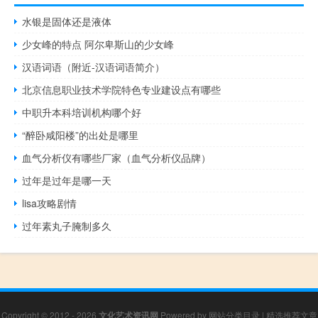
水银是固体还是液体
少女峰的特点 阿尔卑斯山的少女峰
汉语词语（附近-汉语词语简介）
北京信息职业技术学院特色专业建设点有哪些
中职升本科培训机构哪个好
“醉卧咸阳楼”的出处是哪里
血气分析仪有哪些厂家（血气分析仪品牌）
过年是过年是哪一天
lisa攻略剧情
过年素丸子腌制多久
Copyright © 2012 - 2026
文化艺术资讯网
Powered by
网站分类目录
|
精选推荐文章