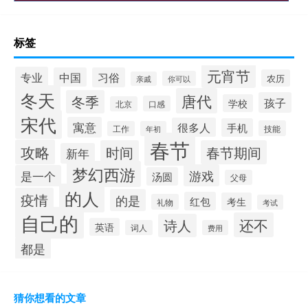
标签
元宵节
专业
中国
习俗
农历
你可以
亲戚
冬天
唐代
冬季
孩子
学校
口感
北京
宋代
寓意
很多人
手机
技能
工作
年初
春节
攻略
时间
春节期间
新年
梦幻西游
游戏
是一个
汤圆
父母
的人
疫情
的是
红包
考生
礼物
考试
自己的
还不
诗人
英语
词人
费用
都是
猜你想看的文章