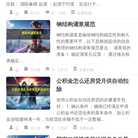
比较： 国际象棋 起源 ：起源于印度，后流行于...
gj
01-01
0
69
文章列表
钢结构灌浆规范
钢结构灌浆是确保钢结构稳定性和耐久
性的重要环节，以下是根据提供的信息
整理的钢结构灌浆规范要点： 灌浆前的
准备 1. 确定灌浆孔位置 ： 通过锤击检
查确定...
gj
12-28
0
513
文章列表
公积金怎么还房贷月供自动扣
除
使用公积金自动还房贷的步骤通常包
括： 1. 确认条件 ：确保已经满足申请
公积金冲还贷业务的基本条件，如公积
金连续缴纳满一年，当前贷款余额不低于一定数额...
gj
12-16
0
231
文章列表