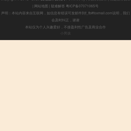
|
网站地图
|
疑难解答
粤ICP备07071065号
声明：本站内容来自互联网，如信息有错误可发邮件到f_fb#foxmail.com说明，我们
会及时纠正，谢谢
本站仅为个人兴趣爱好，不接盈利性广告及商业合作
小男孩