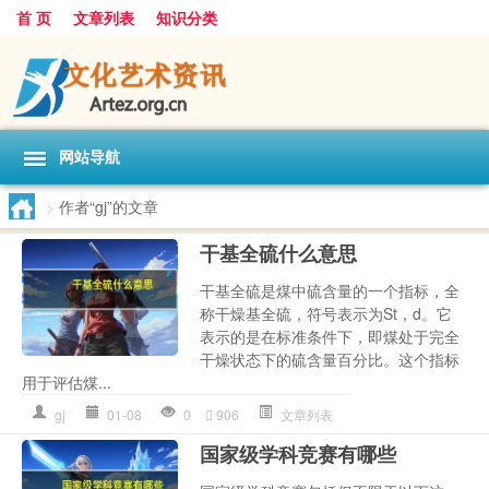
首 页
文章列表
知识分类
网站导航
>
作者“gj”的文章
干基全硫什么意思
干基全硫是煤中硫含量的一个指标，全
称干燥基全硫，符号表示为St，d。它
表示的是在标准条件下，即煤处于完全
干燥状态下的硫含量百分比。这个指标
用于评估煤...
gj
01-08
0
906
文章列表
国家级学科竞赛有哪些