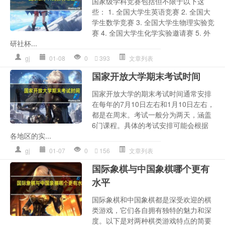
国家级学科竞赛包括但不限于以下这
些： 1. 全国大学生英语竞赛 2. 全国大
学生数学竞赛 3. 全国大学生物理实验竞
赛 4. 全国大学生化学实验邀请赛 5. 外
研社杯...
gj
01-08
0
393
文章列表
国家开放大学期末考试时间
国家开放大学的期末考试时间通常安排
在每年的7月10日左右和1月10日左右，
都是在周末。考试一般分为两天，涵盖
6门课程。具体的考试安排可能会根据
各地区的实...
gj
01-07
0
156
文章列表
国际象棋与中国象棋哪个更有
水平
国际象棋和中国象棋都是深受欢迎的棋
类游戏，它们各自拥有独特的魅力和深
度。以下是对两种棋类游戏特点的简要