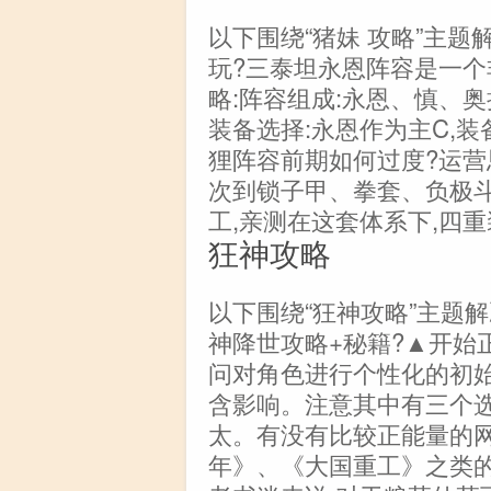
以下围绕“猪妹 攻略”主
玩?三泰坦永恩阵容是一个
略:阵容组成:永恩、慎、
装备选择:永恩作为主C,
狸阵容前期如何过度?运营
次到锁子甲、拳套、负极斗
工,亲测在这套体系下,四重
狂神攻略
以下围绕“狂神攻略”主题
神降世攻略+秘籍?▲开始
问对角色进行个性化的初
含影响。注意其中有三个选
太。有没有比较正能量的
年》、《大国重工》之类