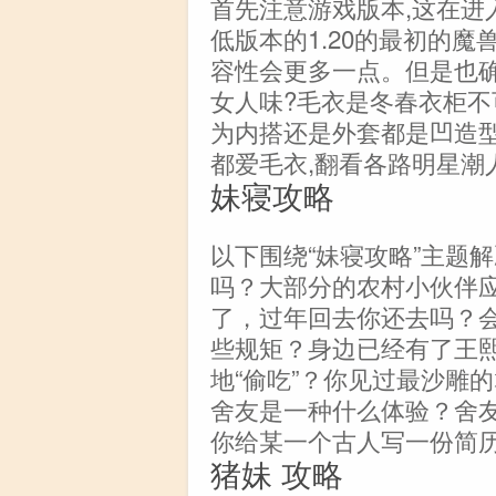
首先注意游戏版本,这在进
低版本的1.20的最初的
容性会更多一点。但是也
女人味?毛衣是冬春衣柜不
为内搭还是外套都是凹造型
都爱毛衣,翻看各路明星潮
妹寝攻略
以下围绕“妹寝攻略”主题
吗？大部分的农村小伙伴
了，过年回去你还去吗？
些规矩？身边已经有了王
地“偷吃”？你见过最沙雕
舍友是一种什么体验？舍
你给某一个古人写一份简
猪妹 攻略