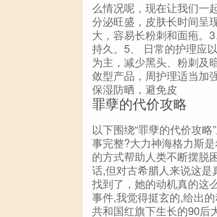
么情况呢，现在让我们一
分泌旺盛，皮肤长时间呈
大，容易长粉刺和面疱。3
持久。5、 日常的护理应
为主，减少黑头、粉刺及
敛型产品，周护理适当加
保湿防晒，避免皮
罪孽的代价攻略
以下围绕“罪孽的代价攻略
事完整?大力神海格力斯是
的方式帮助人类不断摆脱困
话,但对古希腊人来说这是
找到了，她的动机真的这么
事件,我觉得挺玄的,给出
共和国红旗下生长的90后