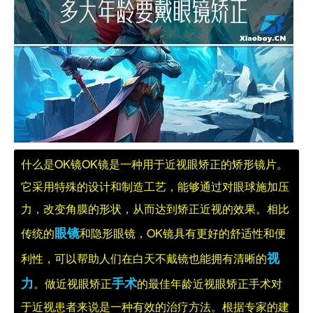
什么是OK镜
OK镜是一种用于近视眼矫正的矫形镜片。
它采用特殊的设计和制造工艺，能够通过对眼球施加压
力，改变角膜的形状，从而达到矫正近视的效果。相比
眼镜
传统的
和隐形眼镜，OK镜具有更好的舒适性和便
视
利性，可以帮助人们在白天不戴镜也能拥有清晰的
力
手术
。
做近视眼矫正
的最佳年龄
近视眼矫正手术对
于近视患者来说是一种有效的治疗方法。根据专家的建