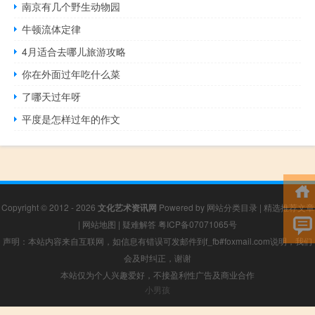
南京有几个野生动物园
牛顿流体定律
4月适合去哪儿旅游攻略
你在外面过年吃什么菜
了哪天过年呀
平度是怎样过年的作文
Copyright © 2012 - 2026
文化艺术资讯网
Powered by
网站分类目录
|
精选推荐文章
|
网站地图
|
疑难解答
粤ICP备07071065号
声明：本站内容来自互联网，如信息有错误可发邮件到f_fb#foxmail.com说明，我们
会及时纠正，谢谢
本站仅为个人兴趣爱好，不接盈利性广告及商业合作
小男孩