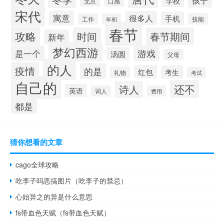
学校
口感
北京
宋代
寓意
很多人
手机
技能
工作
年初
春节
攻略
时间
春节期间
新年
梦幻西游
游戏
是一个
汤圆
父母
的人
疫情
的是
红包
考生
礼物
考试
自己的
还不
诗人
英语
词人
费用
都是
猜你想看的文章
cago全球攻略
吃李子吗恶搞图片（吃李子的禁忌）
心始异之的异是什么意思
fs带血色天赋（fs带血色天赋）