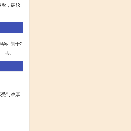
调整，建议
华计划于2
得一去。
感受到浓厚