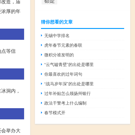
部改造，庙
受浓厚的年
猜你想看的文章
无锡中学排名
虎年春节元素的春联
地点等信
微积分谁发明的
“云气嘘青壁”的出处是哪里
你最喜欢的过年词句
“战马岁年深”的出处是哪里
在冰洞内，
过年补贴怎么领扬州银行
政法干警考上什么编制
春节模式开
还会举办大