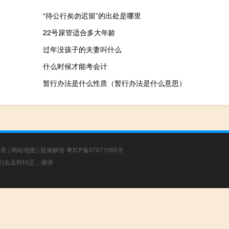
“待公行矣勿迟留”的出处是哪里
22号尿管适合多大年龄
过年没孩子的夫妻叫什么
什么时候才能考会计
暂行办法是什么性质（暂行办法是什么意思）
文章
|
网站地图
|
疑难解答
粤ICP备07071065号
，我们会及时纠正，谢谢