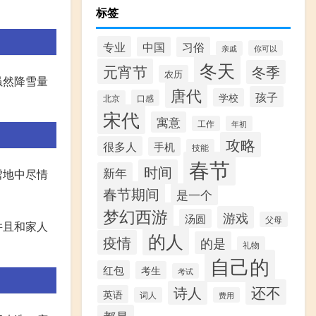
标签
专业
中国
习俗
你可以
亲戚
冬天
元宵节
冬季
农历
虽然降雪量
唐代
孩子
学校
口感
北京
宋代
寓意
工作
年初
攻略
很多人
手机
技能
春节
时间
新年
雪地中尽情
春节期间
是一个
梦幻西游
游戏
汤圆
父母
并且和家人
的人
疫情
的是
礼物
自己的
红包
考生
考试
还不
诗人
英语
词人
费用
都是