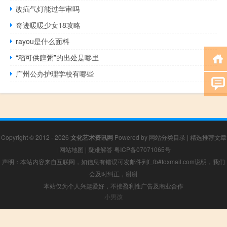
改疝气灯能过年审吗
奇迹暖暖少女18攻略
rayou是什么面料
“稻可供饘粥”的出处是哪里
广州公办护理学校有哪些
Copyright © 2012 - 2026
文化艺术资讯网
Powered by
网站分类目录
|
精选推荐文章
|
网站地图
|
疑难解答
粤ICP备07071065号
声明：本站内容来自互联网，如信息有错误可发邮件到f_fb#foxmail.com说明，我们
会及时纠正，谢谢
本站仅为个人兴趣爱好，不接盈利性广告及商业合作
小男孩