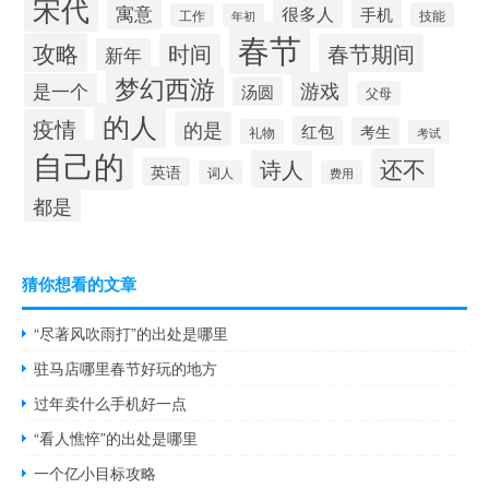
宋代
寓意
很多人
手机
技能
工作
年初
春节
攻略
时间
春节期间
新年
梦幻西游
游戏
是一个
汤圆
父母
的人
疫情
的是
红包
考生
礼物
考试
自己的
还不
诗人
英语
词人
费用
都是
猜你想看的文章
“尽著风吹雨打”的出处是哪里
驻马店哪里春节好玩的地方
过年卖什么手机好一点
“看人憔悴”的出处是哪里
一个亿小目标攻略