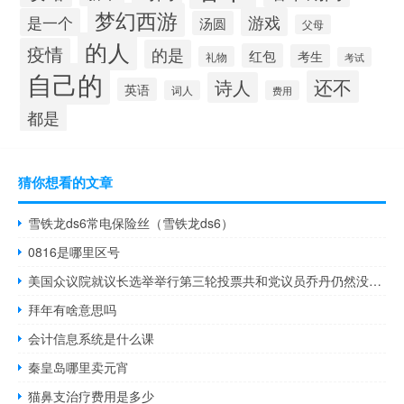
梦幻西游
游戏
是一个
汤圆
父母
的人
疫情
的是
红包
考生
礼物
考试
自己的
还不
诗人
英语
词人
费用
都是
猜你想看的文章
雪铁龙ds6常电保险丝（雪铁龙ds6）
0816是哪里区号
美国众议院就议长选举举行第三轮投票共和党议员乔丹仍然没能当选 在10月20日的投票中已有至少五名共和党成员拒绝支持乔丹意味着乔丹已无法获得当选议长所需的217张选票目前投票仍在进行中
拜年有啥意思吗
会计信息系统是什么课
秦皇岛哪里卖元宵
猫鼻支治疗费用是多少