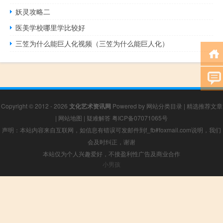
妖灵攻略二
医美学校哪里学比较好
三笠为什么能巨人化视频（三笠为什么能巨人化）
Copyright © 2012 - 2026
文化艺术资讯网
Powered by
网站分类目录
|
精选推荐文章
|
网站地图
|
疑难解答
粤ICP备07071065号
声明：本站内容来自互联网，如信息有错误可发邮件到f_fb#foxmail.com说明，我们
会及时纠正，谢谢
本站仅为个人兴趣爱好，不接盈利性广告及商业合作
小男孩