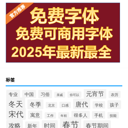
标签
元宵节
专业
中国
习俗
农历
你可以
亲戚
冬天
唐代
冬季
孩子
学校
口感
北京
宋代
寓意
很多人
手机
技能
工作
年初
春节
攻略
时间
春节期间
新年