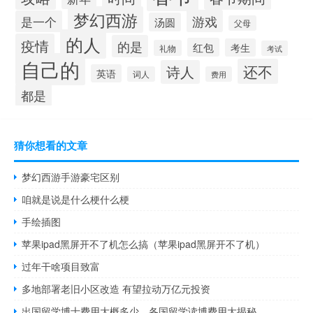
梦幻西游
游戏
是一个
汤圆
父母
的人
疫情
的是
红包
考生
礼物
考试
自己的
还不
诗人
英语
词人
费用
都是
猜你想看的文章
梦幻西游手游豪宅区别
咱就是说是什么梗什么梗
手绘插图
苹果ipad黑屏开不了机怎么搞（苹果ipad黑屏开不了机）
过年干啥项目致富
多地部署老旧小区改造 有望拉动万亿元投资
出国留学博士费用大概多少，各国留学读博费用大揭秘