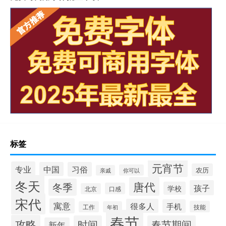
标签
元宵节
专业
中国
习俗
农历
你可以
亲戚
冬天
唐代
冬季
孩子
学校
口感
北京
宋代
寓意
很多人
手机
技能
工作
年初
春节
攻略
时间
春节期间
新年