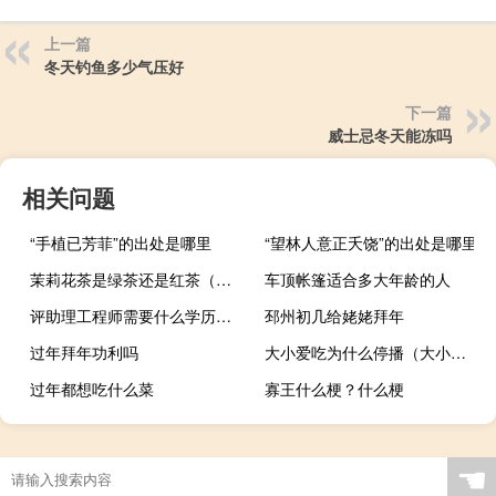
上一篇
冬天钓鱼多少气压好
下一篇
威士忌冬天能冻吗
相关问题
“手植已芳菲”的出处是哪里
“望林人意正夭饶”的出处是哪里
茉莉花茶是绿茶还是红茶（茉莉花茶是红茶还是绿茶）
车顶帐篷适合多大年龄的人
评助理工程师需要什么学历（评助理工程师需要什么材料）
邳州初几给姥姥拜年
过年拜年功利吗
大小爱吃为什么停播（大小爱吃）
过年都想吃什么菜
寡王什么梗？什么梗
☚