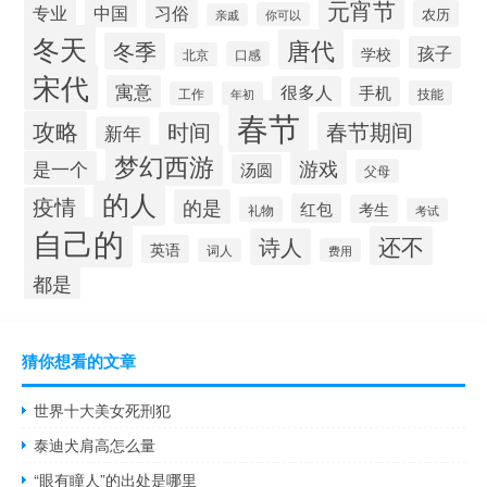
元宵节
专业
中国
习俗
农历
你可以
亲戚
冬天
唐代
冬季
孩子
学校
口感
北京
宋代
寓意
很多人
手机
技能
工作
年初
春节
攻略
时间
春节期间
新年
梦幻西游
游戏
是一个
汤圆
父母
的人
疫情
的是
红包
考生
礼物
考试
自己的
还不
诗人
英语
词人
费用
都是
猜你想看的文章
世界十大美女死刑犯
泰迪犬肩高怎么量
“眼有瞳人”的出处是哪里