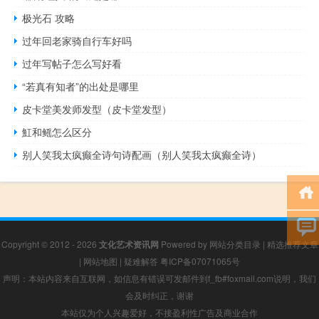
极光石 攻略
过年回老家骑自行车好吗
过年写帖子怎么写好看
“若真有知者”的出处是哪里
皮卡堂美发师发型（皮卡堂发型）
魟和鳐怎么区分
别人笑我太疯癫全诗句诗配画（别人笑我太疯癫全诗）
Copyright © 2012 - 2026
文化艺术资讯网
Powered by
网站分类目录
|
精选推荐文章
|
网站地图
|
疑难解答
粤ICP备07071065号
声明：本站内容来自互联网，如信息有错误可发邮件到f_fb#foxmail.com说明，我们
会及时纠正，谢谢
本站仅为个人兴趣爱好，不接盈利性广告及商业合作