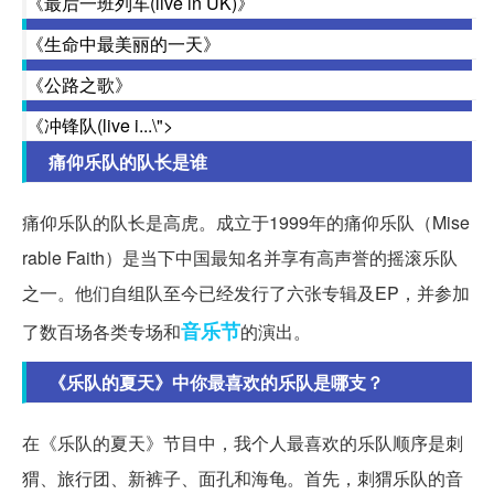
《最后一班列车(live in UK)》
《生命中最美丽的一天》
《公路之歌》
《冲锋队(live i...\">
痛仰乐队的队长是谁
痛仰乐队的队长是高虎。成立于1999年的痛仰乐队（Mise
rable Faith）是当下中国最知名并享有高声誉的摇滚乐队
之一。他们自组队至今已经发行了六张专辑及EP，并参加
音乐节
了数百场各类专场和
的演出。
《乐队的夏天》中你最喜欢的乐队是哪支？
在《乐队的夏天》节目中，我个人最喜欢的乐队顺序是刺
猬、旅行团、新裤子、面孔和海龟。首先，刺猬乐队的音