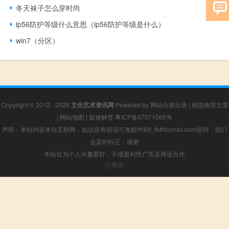
冬天袜子怎么穿时尚
ip56防护等级什么意思（ip56防护等级是什么）
win7（分区）
Copyright © 2012 - 2026
文化艺术资讯网
Powered by
网站分类目录
|
精选推荐文章
|
网站地图
|
疑难解答
粤ICP备07071065号
声明：本站内容来自互联网，如信息有错误可发邮件到f_fb#foxmail.com说明，我们
会及时纠正，谢谢
本站仅为个人兴趣爱好，不接盈利性广告及商业合作
小男孩