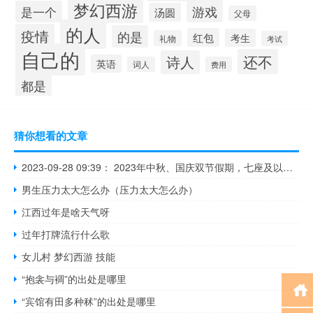
梦幻西游
游戏
是一个
汤圆
父母
的人
疫情
的是
红包
考生
礼物
考试
自己的
还不
诗人
英语
词人
费用
都是
猜你想看的文章
2023-09-28 09:39： 2023年中秋、国庆双节假期，七座及以下小型客车免费时间为09月29日00:00至10月06日24:00，邯郸市交通建设投资管理中心提醒您，预计09月28日、10月05日青兰高速馆陶站、邯郸东站、涉县东站、邯大高速成安西站、漳河店站车流量较大，请您合理规划出行时间及行车路线。了解实时路况信息您还可拨打河北省高 ​​​
男生压力太大怎么办（压力太大怎么办）
江西过年是啥天气呀
过年打牌流行什么歌
女儿村 梦幻西游 技能
“抱衾与裯”的出处是哪里
“宾馆有田多种秫”的出处是哪里