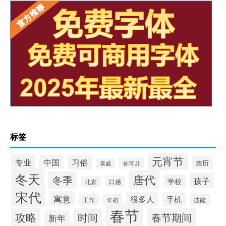
标签
元宵节
专业
中国
习俗
农历
你可以
亲戚
冬天
唐代
冬季
孩子
学校
口感
北京
宋代
寓意
很多人
手机
技能
工作
年初
春节
攻略
时间
春节期间
新年