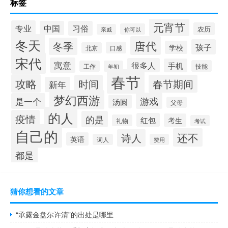
标签
元宵节
专业
中国
习俗
农历
你可以
亲戚
冬天
唐代
冬季
孩子
学校
口感
北京
宋代
寓意
很多人
手机
技能
工作
年初
春节
攻略
时间
春节期间
新年
梦幻西游
游戏
是一个
汤圆
父母
的人
疫情
的是
红包
考生
礼物
考试
自己的
还不
诗人
英语
词人
费用
都是
猜你想看的文章
“承露金盘尔许清”的出处是哪里