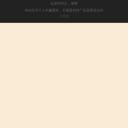
会及时纠正，谢谢
本站仅为个人兴趣爱好，不接盈利性广告及商业合作
小男孩