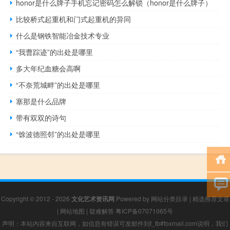
honor是什么牌子手机忘记密码怎么解锁（honor是什么牌子）
比较桥式起重机和门式起重机的异同
什么是钢铁智能冶金技术专业
“我曹踪迹”的出处是哪里
多大年纪血糖会高啊
“不奈荒城畔”的出处是哪里
塞那是什么品牌
带有双双的诗句
“馀波德照邻”的出处是哪里
Copyright © 2012 - 2026
文化艺术资讯网
Powered by
网站分类目录
|
精选推荐文章
|
网站地图
|
疑难解答
粤ICP备07071065号
声明：本站内容来自互联网，如信息有错误可发邮件到f_fb#foxmail.com说明，我们