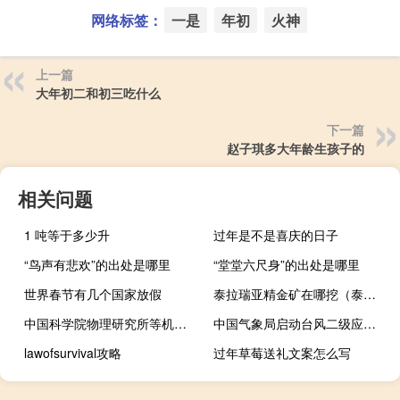
网络标签：
一是
年初
火神
上一篇
大年初二和初三吃什么
下一篇
赵子琪多大年龄生孩子的
相关问题
1 吨等于多少升
过年是不是喜庆的日子
“鸟声有悲欢”的出处是哪里
“堂堂六尺身”的出处是哪里
世界春节有几个国家放假
泰拉瑞亚精金矿在哪挖（泰拉瑞亚精金矿）
中国科学院物理研究所等机构未观测到室温超导
中国气象局启动台风二级应急响应
lawofsurvival攻略
过年草莓送礼文案怎么写