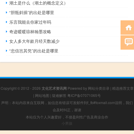
潮土是什么（潮土的概念定义）
“胆瓶斜插”的出处是哪里
乐言我能去你家过年吗
奇迹暖暖琼林翰墨攻略
女人多大年龄月经天数减少
“忠信岂其凭”的出处是哪里
Copyright © 2012 - 2026
文化艺术资讯网
Powered by
网站分类目录
|
精选推荐文章
|
网站地图
|
疑难解答
粤ICP备07071065号
声明：本站内容来自互联网，如信息有错误可发邮件到f_fb#foxmail.com说明，我们
会及时纠正，谢谢
本站仅为个人兴趣爱好，不接盈利性广告及商业合作
小男孩