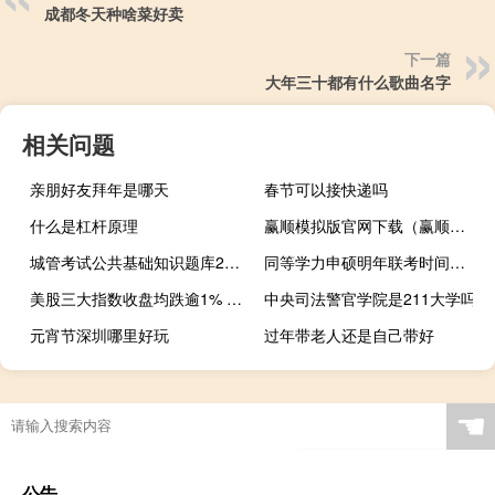
成都冬天种啥菜好卖
下一篇
大年三十都有什么歌曲名字
相关问题
亲朋好友拜年是哪天
春节可以接快递吗
什么是杠杆原理
赢顺模拟版官网下载（赢顺模拟版）
城管考试公共基础知识题库2020（城管考试公共基础知识）
同等学力申硕明年联考时间在哪能查看
美股三大指数收盘均跌逾1% 越南电动汽车生产商VinFast成为全球市值第五大上市汽车股
中央司法警官学院是211大学吗
元宵节深圳哪里好玩
过年带老人还是自己带好
☚
公告