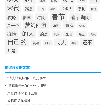
学校
口感
北京
宋代
寓意
很多人
手机
技能
工作
年初
春节
攻略
时间
春节期间
新年
梦幻西游
游戏
是一个
汤圆
父母
的人
疫情
的是
红包
考生
礼物
考试
自己的
还不
诗人
英语
词人
费用
都是
猜你想看的文章
“清光难复持”的出处是哪里
“将请罪于君”的出处是哪里
来盘昆特牌吧什么梗
残损币兑换标准