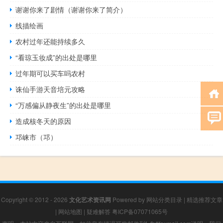
谢谢你来了剧情（谢谢你来了简介）
线描绘画
农村过年还能持续多久
“看琼玉妆成”的出处是哪里
过年期可以买车吗农村
诛仙手游天音培元攻略
“万感偏从静夜生”的出处是哪里
造成核冬天的原因
邛崃市（邛）
Copyright © 2012 - 2026
文化艺术资讯网
Powered by
网站分类目录
|
精选推荐文章
|
网站地图
|
疑难解答
粤ICP备07071065号