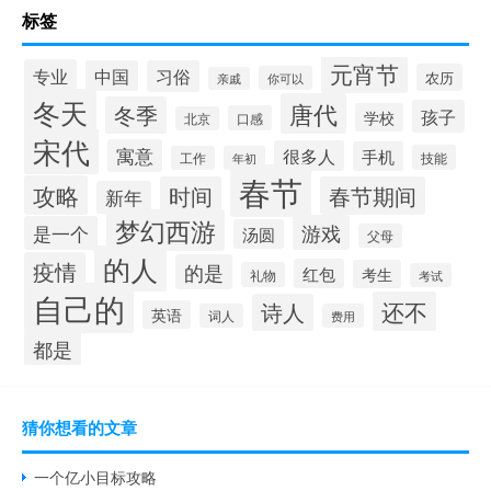
标签
元宵节
专业
中国
习俗
农历
你可以
亲戚
冬天
唐代
冬季
孩子
学校
口感
北京
宋代
寓意
很多人
手机
技能
工作
年初
春节
攻略
时间
春节期间
新年
梦幻西游
游戏
是一个
汤圆
父母
的人
疫情
的是
红包
考生
礼物
考试
自己的
还不
诗人
英语
词人
费用
都是
猜你想看的文章
一个亿小目标攻略