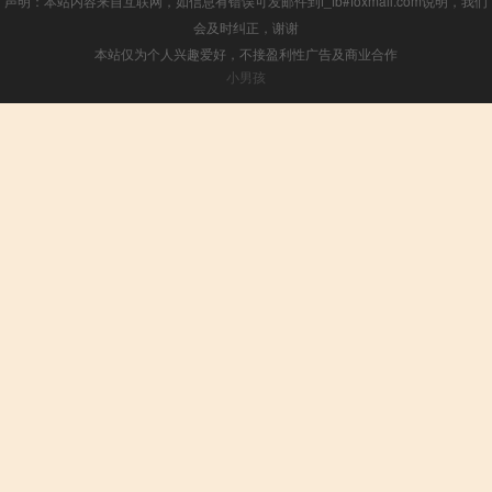
声明：本站内容来自互联网，如信息有错误可发邮件到f_fb#foxmail.com说明，我们
会及时纠正，谢谢
本站仅为个人兴趣爱好，不接盈利性广告及商业合作
小男孩