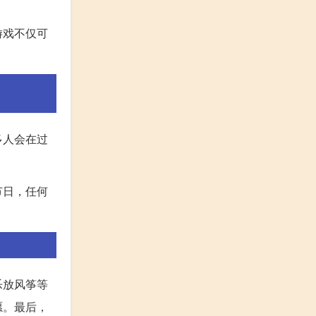
游戏不仅可
多人会在过
节日，任何
乐放风筝等
愿。最后，