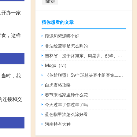
以开办一家
猜你想看的文章
零食，这样
段泥和紫泥哪个好
非法经营罪是怎么判的
吉林省：授予骆旭东、周昆训、倪峰、张郅昭“吉林楷模”荣誉称号在全省开展学习活动
lvlogo（lvl）
《英雄联盟》S9全球总决赛小组赛第二日首发名单出炉
。当时，我
白虎资格攻略
春节来临家里种什么花
的连接和交
今天过年了你过年了吗
蓝色指甲油怎么涂好看
河南特有犬种