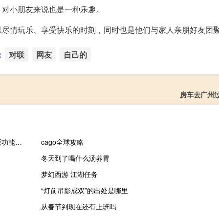
，对小朋友来说也是一种乐趣。
以尽情玩乐、享受快乐的时刻，同时也是他们与家人亲朋好友团
：
对联
网友
自己的
房车去广州
115同步盘 V1.0.9.3 官方最新版（115同步盘 V1.0.9.3 官方最新版功能简介）
cago全球攻略
冬天到了喝什么汤养胃
梦幻西游 江湖任务
“灯前吊影成双”的出处是哪里
从春节到现在还有上班吗