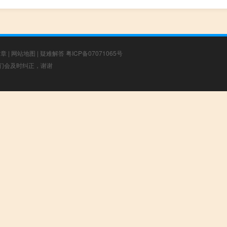
文章
|
网站地图
|
疑难解答
粤ICP备07071065号
，我们会及时纠正，谢谢