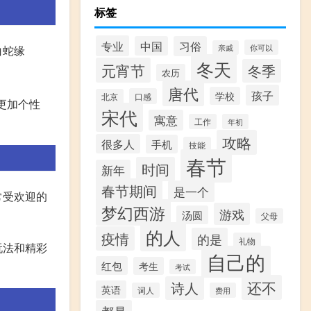
标签
专业
中国
习俗
你可以
亲戚
白蛇缘
冬天
元宵节
冬季
农历
唐代
孩子
学校
口感
北京
更加个性
宋代
寓意
工作
年初
攻略
很多人
手机
技能
春节
时间
新年
春节期间
是一个
常受欢迎的
梦幻西游
游戏
汤圆
父母
的人
疫情
的是
礼物
玩法和精彩
自己的
红包
考生
考试
还不
诗人
英语
词人
费用
都是