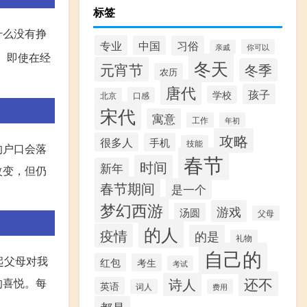
标签
什么没有挣
专业
中国
习俗
你可以
亲戚
。即使在经
冬天
元宵节
冬季
农历
唐代
孩子
学校
口感
北京
宋代
寓意
工作
年初
攻略
很多人
手机
技能
的户口会落
春节
时间
新年
改变，但仍
春节期间
是一个
梦幻西游
游戏
汤圆
父母
的人
疫情
的是
礼物
自己的
起父母对我
红包
考生
考试
还不
诗人
的喜悦。每
英语
词人
费用
都是