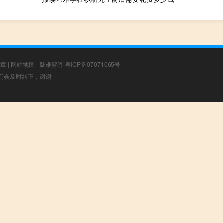
文章
|
网站地图
|
疑难解答
粤ICP备07071065号
，我们会及时纠正，谢谢