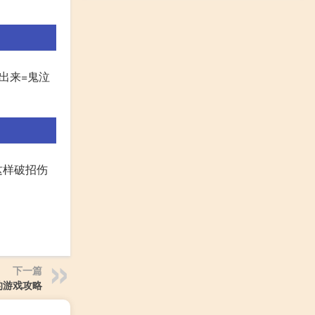
出来=鬼泣
这样破招伤
下一篇
的游戏攻略