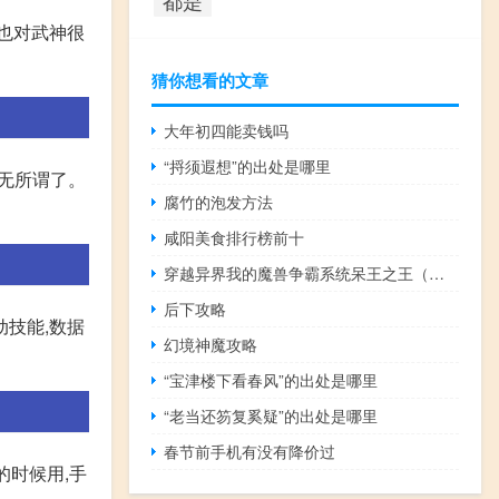
也对武神很
猜你想看的文章
大年初四能卖钱吗
“捋须遐想”的出处是哪里
就无所谓了。
腐竹的泡发方法
咸阳美食排行榜前十
穿越异界我的魔兽争霸系统呆王之王（穿越去异界）
后下攻略
动技能,数据
幻境神魔攻略
“宝津楼下看春风”的出处是哪里
“老当还笏复奚疑”的出处是哪里
春节前手机有没有降价过
的时候用,手