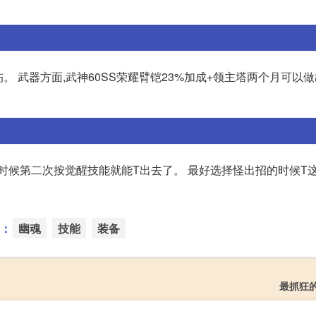
。 武器方面,武神60SS荣耀臂铠23%加成+领主塔两个月可以做
时候第二次按觉醒技能就能T出去了。 最好选择怪出招的时候T
：
幽魂
技能
装备
最抓狂