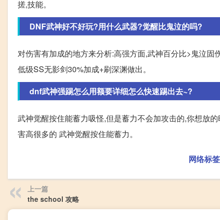
搓,技能。
DNF武神好不好玩?用什么武器?觉醒比鬼泣的吗?
对伤害有加成的地方来分析:高强方面,武神百分比>鬼泣固伤
低级SS无影剑30%加成+刷深渊做出。
dnf武神强踢怎么用额要详细怎么快速踢出去~?
武神觉醒按住能蓄力吸怪,但是蓄力不会加攻击的,你想放的
害高很多的 武神觉醒按住能蓄力。
网络标签
上一篇
the school 攻略