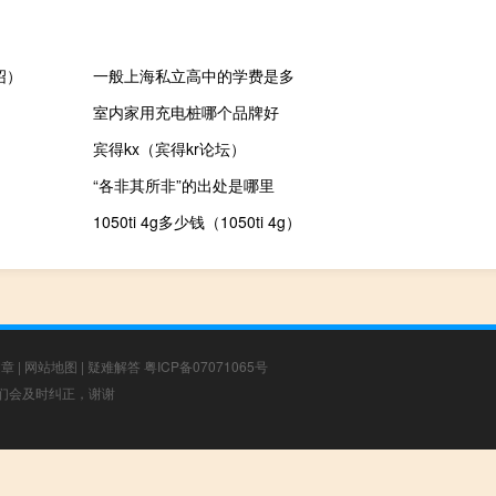
绍）
一般上海私立高中的学费是多
室内家用充电桩哪个品牌好
宾得kx（宾得kr论坛）
“各非其所非”的出处是哪里
1050ti 4g多少钱（1050ti 4g）
文章
|
网站地图
|
疑难解答
粤ICP备07071065号
，我们会及时纠正，谢谢