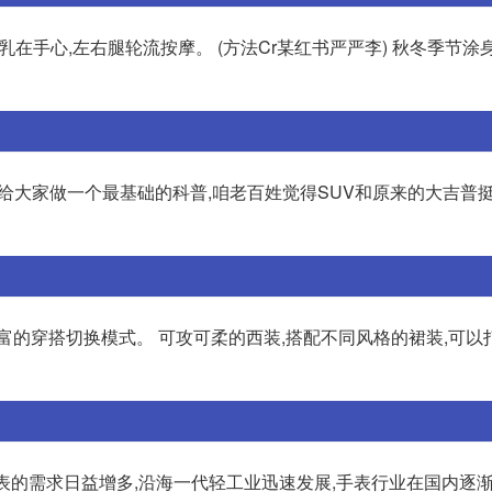
乳在手心,左右腿轮流按摩。 (方法Cr某红书严严李) 秋冬季节涂
给大家做一个最基础的科普,咱老百姓觉得SUV和原来的大吉普挺
富的穿搭切换模式。 可攻可柔的西装,搭配不同风格的裙装,可以
表的需求日益增多,沿海一代轻工业迅速发展,手表行业在国内逐渐