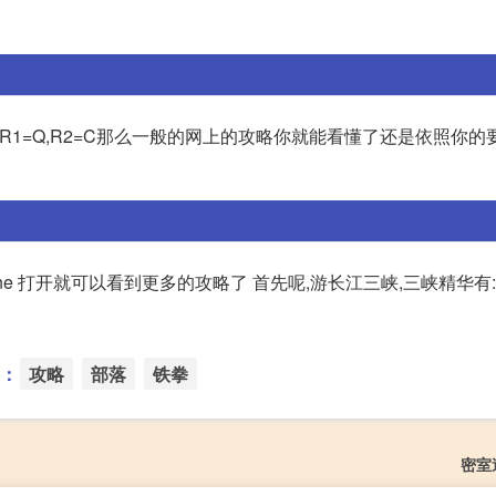
2=Z,R1=Q,R2=C那么一般的网上的攻略你就能看懂了还是依照你
893?from=timeline 打开就可以看到更多的攻略了 首先呢,游长江三峡,三峡精
：
攻略
部落
铁拳
密室