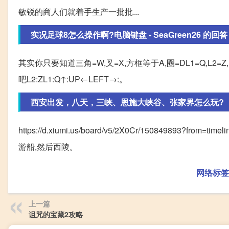
敏锐的商人们就着手生产一批批...
实况足球8怎么操作啊?电脑键盘 - SeaGreen26 的回答
其实你只要知道三角=W,叉=X,方框等于A,圈=DL1=Q,L
吧L2:ZL1:Q↑:UP←LEFT→:。
西安出发，八天，三峡、恩施大峡谷、张家界怎么玩?
https://d.xiumi.us/board/v5/2X0Cr/150849
游船,然后西陵。
网络标签
上一篇
诅咒的宝藏2攻略