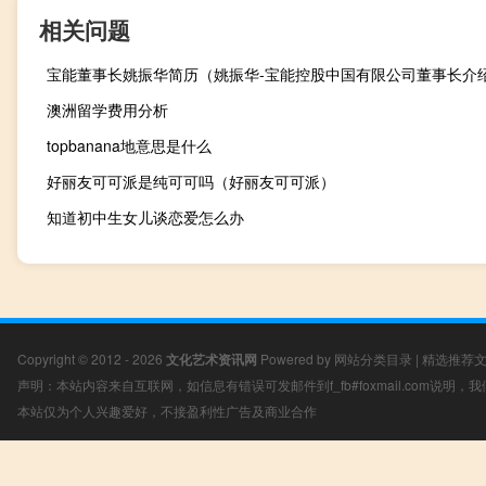
相关问题
宝能董事长姚振华简历（姚振华-宝能控股中国有限公司董事长介
澳洲留学费用分析
topbanana地意思是什么
好丽友可可派是纯可可吗（好丽友可可派）
知道初中生女儿谈恋爱怎么办
Copyright © 2012 - 2026
文化艺术资讯网
Powered by
网站分类目录
|
精选推荐
声明：本站内容来自互联网，如信息有错误可发邮件到f_fb#foxmail.com说明
本站仅为个人兴趣爱好，不接盈利性广告及商业合作