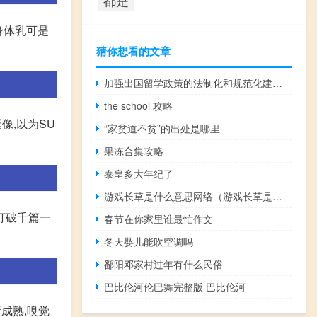
身体乳可是
猜你想看的文章
加强出国留学政策的法制化和规范化建设分析
the school 攻略
像,以为SU
“家贫道不贫”的出处是哪里
果冻合集攻略
泰皇多大年纪了
游戏长草是什么意思网络（游戏长草是什么意思）
打破千篇一
春节在你家里谁最忙作文
冬天婴儿能吹空调吗
鄱阳邓家村过年有什么民俗
巴比伦河伦巴舞完整版 巴比伦河
成熟,嗅觉