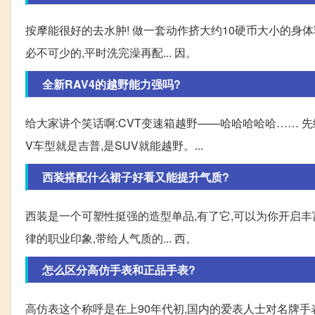
按摩能很好的去水肿! 做一套动作挤大约10硬币大小的身体
必不可少的,平时洗完澡再配... 因。
全新RAV4的越野能力强吗?
给大家讲个笑话啊:CVT变速箱越野——哈哈哈哈哈…… 先
V车型就是吉普,是SUV就能越野。...
西装搭配什么裙子好看又能提升气质?
西装是一个可塑性挺强的造型单品,有了它,可以为你开启丰
律的职业印象,带给人气质的... 西。
怎么区分高仿手表和正品手表?
高仿表这个称呼是在上90年代初,国内的爱表人士对名牌手