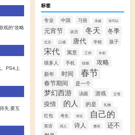
标签
专业
中国
习俗
你可以
亲戚
游戏的“攻略
冬天
元宵节
冬季
农历
唐代
孩子
学校
口感
北京
宋代
寓意
工作
年初
攻略
很多人
手机
技能
戏。PS4上
春节
时间
新年
春节期间
是一个
梦幻西游
游戏
汤圆
父母
的人
疫情
的是
礼物
得失,要互
自己的
红包
考生
考试
还不
诗人
英语
词人
费用
都是