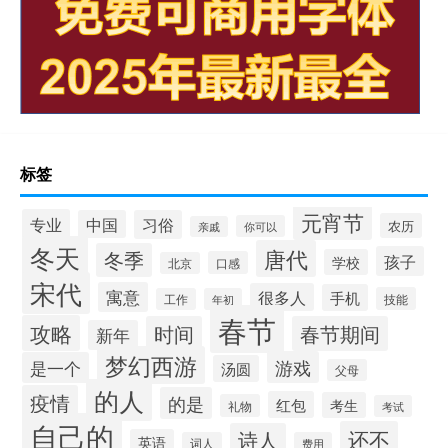
标签
元宵节
专业
中国
习俗
农历
你可以
亲戚
冬天
唐代
冬季
孩子
学校
口感
北京
宋代
寓意
很多人
手机
技能
工作
年初
春节
攻略
时间
春节期间
新年
梦幻西游
游戏
是一个
汤圆
父母
的人
疫情
的是
红包
考生
礼物
考试
自己的
还不
诗人
英语
词人
费用