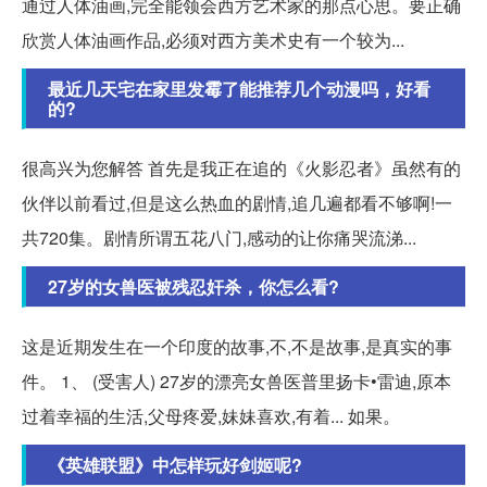
通过人体油画,完全能领会西方艺术家的那点心思。要正确
欣赏人体油画作品,必须对西方美术史有一个较为...
最近几天宅在家里发霉了能推荐几个动漫吗，好看
的?
很高兴为您解答 首先是我正在追的《火影忍者》虽然有的
伙伴以前看过,但是这么热血的剧情,追几遍都看不够啊!一
共720集。剧情所谓五花八门,感动的让你痛哭流涕...
27岁的女兽医被残忍奸杀，你怎么看?
这是近期发生在一个印度的故事,不,不是故事,是真实的事
件。 1、 (受害人) 27岁的漂亮女兽医普里扬卡•雷迪,原本
过着幸福的生活,父母疼爱,妹妹喜欢,有着... 如果。
《英雄联盟》中怎样玩好剑姬呢?