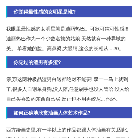
你觉得最性感的女明星是谁?
我眼里最性感的女明星就是迪丽热巴。可欲可纯可性感!!!
迪丽热巴作为一个少数名族的姑娘,天然就有一种异域的
美。 单看她的脸。高鼻梁,大眼睛,这么的长相从... 20。
你见过的渣男有多渣?
亲历!这两种极品渣男白送都绝对不能要! 双十一马上就到
了,很多人自诩单身狗,没人陪,任意剁手也没人管哈;没人给
自己买喜欢的东西自己买,反正也不用再绞尽... 他还。
如何正确地欣赏油画人体艺术作品?
西方绘画史里,有一半以上的作品都跟人体油画有关,因此,