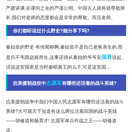
严肃讲课,在课间之余的严谨公明。中国古人就将就尊敬师
长,我们对老师的态度都会是非常的尊敬。而且老师。
你们都听说过什么野史?能分享下吗?
秦始皇的野史 有传闻称啊,秦始皇不是自己老爸亲生的,而
国君
是吕不韦跟赵姬所生,这事还得从秦始的爷爷安
说起。
话说这安国君是当时秦昭襄王的儿子,可是这安国...
志愿军
抗美援朝战役中
有哪些还活着的战斗英雄?
抗美援朝战争中我们中国人民志愿军有哪些还活着的战斗
英雄?大可观天下知道有这么两位活着回国的战斗英雄
——胡修道和杨育才! 志愿军单兵作战之王——胡修道
这。