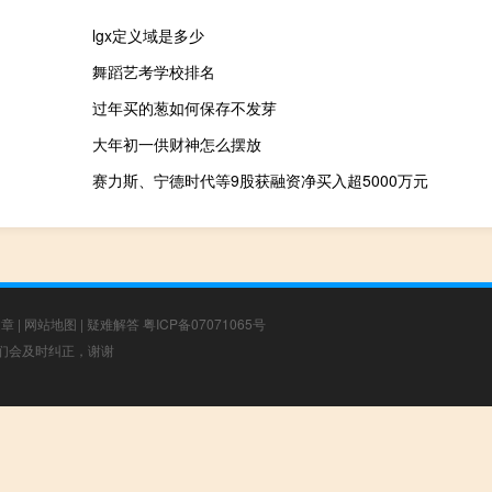
lgx定义域是多少
舞蹈艺考学校排名
过年买的葱如何保存不发芽
大年初一供财神怎么摆放
赛力斯、宁德时代等9股获融资净买入超5000万元
文章
|
网站地图
|
疑难解答
粤ICP备07071065号
，我们会及时纠正，谢谢