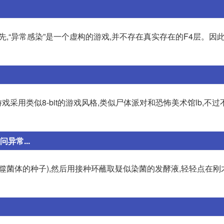
首先,“异常感染”是一个虚构的游戏,并不存在真实存在的F4层。因此
采用类似8-bit的游戏风格,类似尸体派对和恐怖美术馆lb,不
异常...
噬菌体的种子),然后用接种环蘸取疑似染菌的发酵液,轻轻点在刚