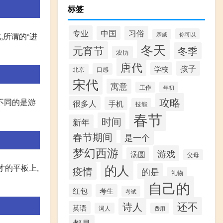
标签
专业
中国
习俗
你可以
亲戚
,所谓的“进
冬天
元宵节
冬季
农历
唐代
孩子
学校
口感
北京
宋代
寓意
工作
年初
攻略
过不同的是游
很多人
手机
技能
春节
时间
新年
春节期间
是一个
梦幻西游
游戏
汤圆
父母
的人
才的平板上,
疫情
的是
礼物
自己的
红包
考生
考试
还不
诗人
英语
词人
费用
都是