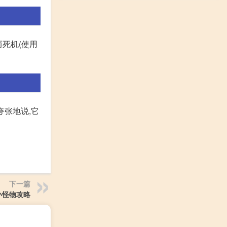
而死机(使用
夸张地说,它
下一篇
小怪物攻略