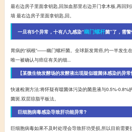
最右边房子里面拿钥匙,回加血那里右边开门拿木板,再回到
墙 最右边房子里面拿钥匙,回。
幽门
螺杆
一旦有5个异常，十有八九感染“
菌”了，需警
胃病的“祸根”——幽门螺杆菌。全球新发胃癌,约一半发生在
唯一被确认与癌症有关的细...
【某微生物发酵场的发酵液出现疑似噬菌体感染的异常情况
快速检测方法:将怀疑有噬菌体污染的菌悬液与0.5%-0.8%
菌斑.双层琼脂平板法。
巨细胞病毒感染导致肝功能异常?
巨细胞病毒如果不及时处理会导致肝功受损,所以目前需要