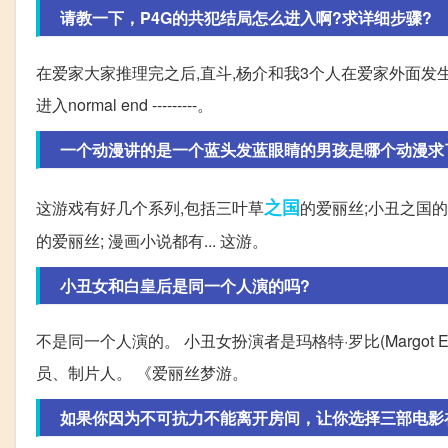
请教一下，P4G的共犯结局怎么进入啊?求详细步骤?
在爱家大家推理完之后,直斗,杨介和我3个人在爱家外面发生对话
进入normal end ---------。
一个动漫讲的是一个蓝头发蓝眼睛的男孩是哪个动漫求
之国
这游戏有好几个系列,包括三叶草
的爱丽丝;小丑之国的
的爱丽丝; 漫画小说都有... 这游。
小丑女和白皇后是同一个人演的吗?
不是同一个人演的。 小丑女扮演者是玛格特·罗比(Margot El
员、制片人。 《爱丽丝梦游。
如果你因为不可抗力不能离开房间，让你选择三部电影