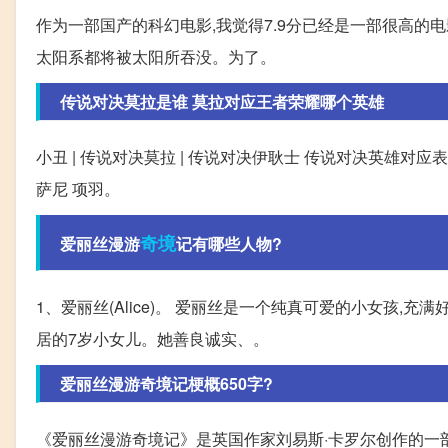
作为一部国产的科幻电影,我觉得7.9分已经是一部很高的
太阳系都将被太阳所吞没。为了。
传说对决莫拉是谁 莫拉对应王者荣耀哪个英雄
小丑 | 传说对决莫拉 | 传说对决伊耿士 传说对决英雄对应表 
萨尼 项羽。
奇境
爱丽丝漫游
记有哪些人物?
1、爱丽丝(Alice)。 爱丽丝是一个纯真可爱的小女孩
居的7岁小女儿。她善良诚实、。
爱丽丝漫游奇境记梗概650字?
《爱丽丝漫游奇境记》是英国作家刘易斯·卡罗尔创作的一部