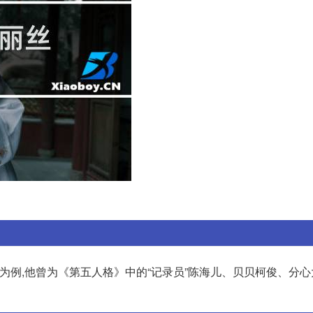
为例,他曾为《第五人格》中的“记录员”陈海儿、贝贝柯俊、分