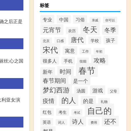
标签
专业
中国
习俗
你可以
亲戚
正确之后正是
冬天
元宵节
冬季
农历
唐代
孩子
学校
口感
北京
宋代
寓意
工作
年初
攻略
很多人
丽丝;心之国
手机
技能
春节
时间
新年
春节期间
是一个
梦幻西游
游戏
汤圆
父母
的人
疫情
澳大利亚女演
的是
礼物
自己的
红包
考生
考试
还不
诗人
英语
词人
费用
都是