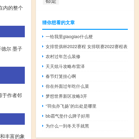
在内的整个
猜你想看的文章
一给我里giaogiao什么梗
女排世俱杯2022赛程 女排联赛2022赛程表
哥德尔 墨子
农村过年怎么装修
天天炫斗攻略布雷泽
春节灯笼挂心啊
你在外面过年吃什么菜
源于作者邻
梦想世界新区攻略3开
“羽虫亦飞扬”的出处是哪里
bb霜气垫什么牌子好用
为什么一到冬天手就黑
力和丰富的象