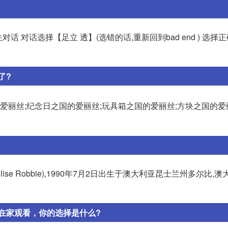
 对话选择【足立 透】(选错的话,重新回到bad end ) 选择
了?
爱丽丝;纪念日之国的爱丽丝;玩具箱之国的爱丽丝;方块之国的爱
ise Robbie),1990年7月2日出生于澳大利亚昆士兰州多尔比,
在家观看，你的选择是什么?