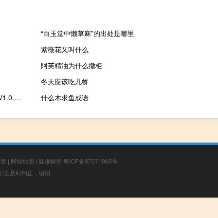
“白玉堂中懒草麻”的出处是哪里
紫薇花又叫什么
阿芙精油为什么撤柜
冬天应该吃几餐
小达人点读笔客户端 V1.0.1.3 官方最新版（小达人点读笔客户端 V1.0.1.3 官方最新版功能简介）
什么木求鱼成语
文章
|
网站地图
|
疑难解答
粤ICP备07071065号
，我们会及时纠正，谢谢