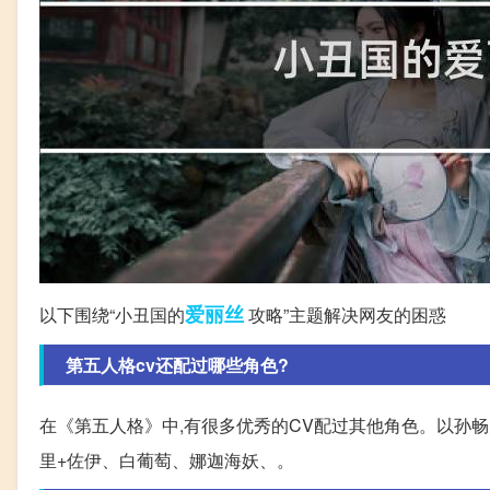
爱丽丝
以下围绕“小丑国的
攻略”主题解决网友的困惑
第五人格cv还配过哪些角色?
在《第五人格》中,有很多优秀的CV配过其他角色。以孙畅
里+佐伊、白葡萄、娜迦海妖、。