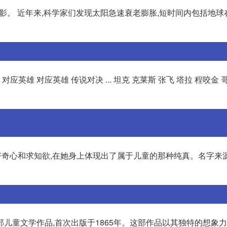
电影。 近年来,科学家们发现太阳急速衰老膨胀,短时间内包括地球
对应英雄 对应英雄 传说对决 ... 坦克 克莱斯 张飞 塔拉 程咬金 
,充满好奇心和求知欲,在她身上体现出了属于儿童的那种纯真。名字来
儿童文学作品,首次出版于1865年。这部作品以其独特的想象