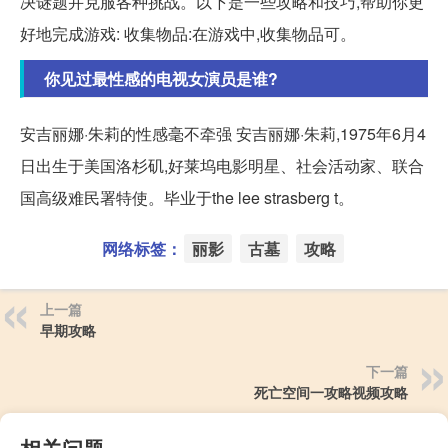
决谜题并克服各种挑战。以下是一些攻略和技巧,帮助你更
好地完成游戏: 收集物品:在游戏中,收集物品可。
你见过最性感的电视女演员是谁?
安吉丽娜·朱莉的性感毫不牵强 安吉丽娜·朱莉,1975年6月4
日出生于美国洛杉矶,好莱坞电影明星、社会活动家、联合
国高级难民署特使。毕业于the lee strasberg t。
网络标签：
丽影
古墓
攻略
上一篇
早期攻略
下一篇
死亡空间一攻略视频攻略
相关问题