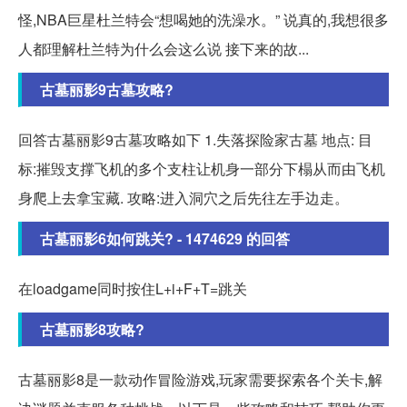
怪,NBA巨星杜兰特会“想喝她的洗澡水。” 说真的,我想很多
人都理解杜兰特为什么会这么说 接下来的故...
古墓丽影9古墓攻略?
回答古墓丽影9古墓攻略如下 1.失落探险家古墓 地点: 目
标:摧毁支撑飞机的多个支柱让机身一部分下榻从而由飞机
身爬上去拿宝藏. 攻略:进入洞穴之后先往左手边走。
古墓丽影6如何跳关? - 1474629 的回答
在loadgame同时按住L+i+F+T=跳关
古墓丽影8攻略?
古墓丽影8是一款动作冒险游戏,玩家需要探索各个关卡,解