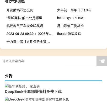
开设赌场罪怎么判
大年初一拜年日子好吗
“星球高挂”的出处是哪里
hi193 xyz（hi193）
临近春节开车安全吗英语
昆山最低工资标准
2023-09-28 09:39： 2023年中秋、国庆双节假期，七座及以下小型客车免费时间为09月29日00:00至10月06日24:00，邯郸市交通建设投资管理中心提醒您，预计09月28日、10月05日青兰高速馆陶站、邯郸东站、涉县东站、邯大高速成安西站、漳河店站车流量较大，请您合理规划出行时间及行车路线。了解实时路况信息您还可拨打河北省高 ​​​
theater游戏攻略
合力泰：累计逾期债务金额折合人民币为11.85亿元
☚
公告
DeepSeek全套部署资料免费下载