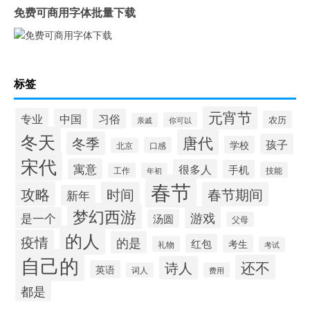
免费可商用字体批量下载
标签
元宵节
专业
中国
习俗
农历
你可以
亲戚
冬天
唐代
冬季
孩子
学校
口感
北京
宋代
寓意
很多人
手机
技能
工作
年初
春节
攻略
时间
春节期间
新年
梦幻西游
游戏
是一个
汤圆
父母
的人
疫情
的是
红包
考生
礼物
考试
自己的
还不
诗人
英语
词人
费用
都是