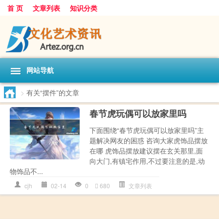
首 页
文章列表
知识分类
网站导航
>
有关“摆件”的文章
春节虎玩偶可以放家里吗
下面围绕“春节虎玩偶可以放家里吗”主
题解决网友的困惑 咨询大家虎饰品摆放
在哪 虎饰品摆放建议摆在玄关那里,面
向大门,有镇宅作用,不过要注意的是,动
物饰品不...
cjh
02-14
0
680
文章列表