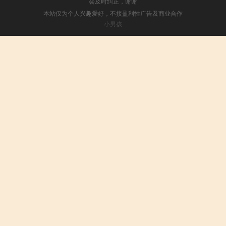
会及时纠正，谢谢
本站仅为个人兴趣爱好，不接盈利性广告及商业合作
小男孩