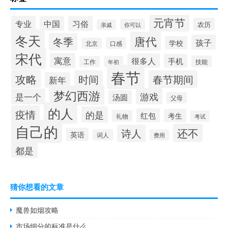
元宵节
专业
中国
习俗
农历
你可以
亲戚
冬天
唐代
冬季
孩子
学校
口感
北京
宋代
寓意
很多人
手机
技能
工作
年初
春节
攻略
时间
春节期间
新年
梦幻西游
游戏
是一个
汤圆
父母
的人
疫情
的是
红包
考生
礼物
考试
自己的
还不
诗人
英语
词人
费用
都是
猜你想看的文章
魔兽如烟攻略
市场细分的标准是什么