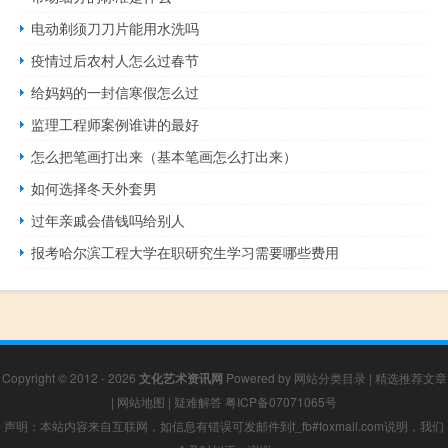
电动剃须刀刀片能用水洗吗
疫情过后农村人怎么过春节
给妈妈的一封信寒假怎么过
监理工程师案例谁讲的最好
怎么把笔画打出来（基本笔画怎么打出来）
如何选择冬天外套男
过年亲戚会借钱吗给别人
报考哈尔滨工程大学在职研究生学习需要哪些费用
Copyright © 2012 - 2026
文化艺术资讯网
Powered by
网站分类目录
|
精选推荐文章
|
网站地图
|
疑难解答
粤ICP备07071065号
声明：本站内容来自互联网，如信息有错误可发邮件到f_fb#foxmail.com说明，我们