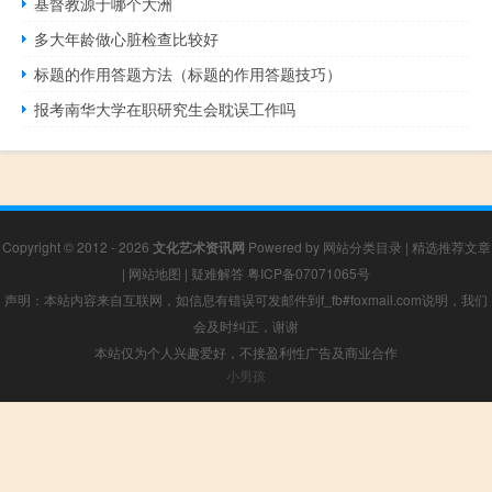
基督教源于哪个大洲
多大年龄做心脏检查比较好
标题的作用答题方法（标题的作用答题技巧）
报考南华大学在职研究生会耽误工作吗
Copyright © 2012 - 2026
文化艺术资讯网
Powered by
网站分类目录
|
精选推荐文章
|
网站地图
|
疑难解答
粤ICP备07071065号
声明：本站内容来自互联网，如信息有错误可发邮件到f_fb#foxmail.com说明，我们
会及时纠正，谢谢
本站仅为个人兴趣爱好，不接盈利性广告及商业合作
小男孩