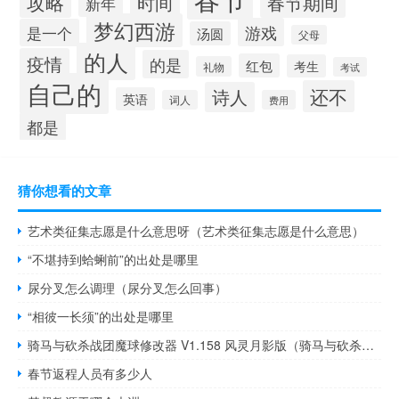
攻略
时间
春节期间
新年
梦幻西游
游戏
是一个
汤圆
父母
的人
疫情
的是
红包
考生
礼物
考试
自己的
还不
诗人
英语
词人
费用
都是
猜你想看的文章
艺术类征集志愿是什么意思呀（艺术类征集志愿是什么意思）
“不堪持到蛤蜊前”的出处是哪里
尿分叉怎么调理（尿分叉怎么回事）
“相彼一长须”的出处是哪里
骑马与砍杀战团魔球修改器 V1.158 风灵月影版（骑马与砍杀战团魔球修改器 V1.158 风灵月影版功能简介）
春节返程人员有多少人