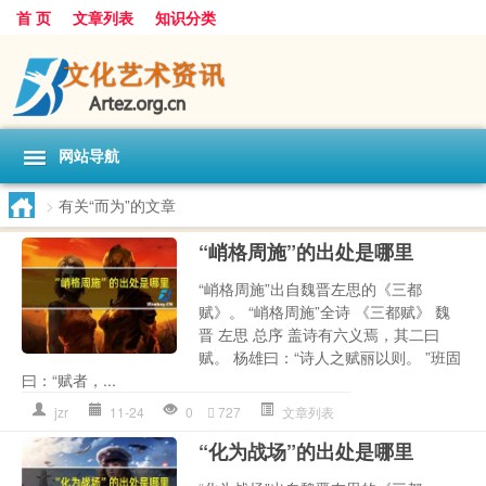
首 页
文章列表
知识分类
网站导航
>
有关“而为”的文章
“峭格周施”的出处是哪里
“峭格周施”出自魏晋左思的《三都
赋》。 “峭格周施”全诗 《三都赋》 魏
晋 左思 总序 盖诗有六义焉，其二曰
赋。 杨雄曰：“诗人之赋丽以则。 ”班固
曰：“赋者，...
jzr
11-24
0
727
文章列表
“化为战场”的出处是哪里