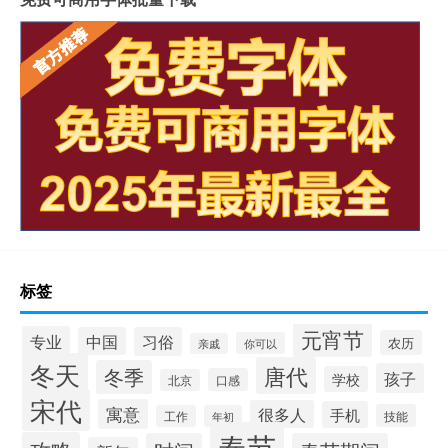
标签
元宵节
专业
中国
习俗
农历
你可以
亲戚
冬天
唐代
冬季
孩子
学校
口感
北京
宋代
寓意
很多人
手机
技能
工作
年初
春节