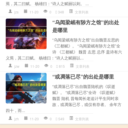
焉，其二曰赋。 杨雄曰：“诗人之赋丽以则。 ...
jzs
11-20
0
348
文章列表
“乌闻梁岷有陟方之馆”的出处
是哪里
“乌闻梁岷有陟方之馆”出自魏晋左思的
《三都赋》。 “乌闻梁岷有陟方之馆”全
诗 《三都赋》 魏晋 左思 总序 盖诗有六
义焉，其二曰赋。 杨雄曰：“诗人之赋丽以...
jzw
11-20
0
815
文章列表
“或凋落已尽”的出处是哪里
“或凋落已尽”出自魏晋陆机的《叹逝
赋》。 “或凋落已尽”全诗 《叹逝赋》
魏晋 陆机 昔每闻长老追计平生同时亲
故，或凋落已尽，或仅有存者。 余年方
四十，而...
jzh
11-20
0
549
文章列表