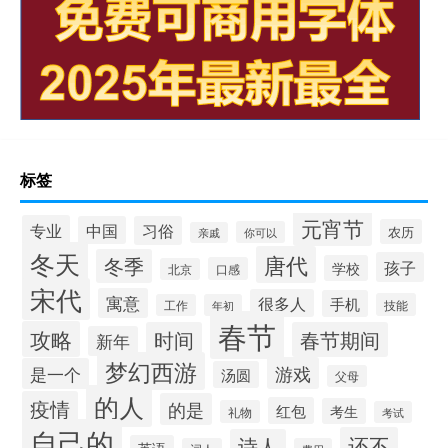
标签
元宵节
专业
中国
习俗
农历
你可以
亲戚
冬天
唐代
冬季
孩子
学校
口感
北京
宋代
寓意
很多人
手机
技能
工作
年初
春节
攻略
时间
春节期间
新年
梦幻西游
游戏
是一个
汤圆
父母
的人
疫情
的是
红包
考生
礼物
考试
自己的
还不
诗人
英语