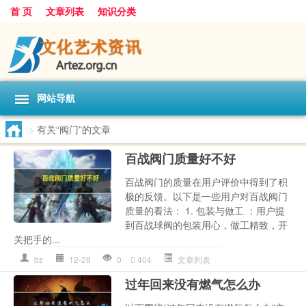
首 页
文章列表
知识分类
网站导航
>
有关“阀门”的文章
百战阀门质量好不好
百战阀门的质量在用户评价中得到了积
极的反馈。以下是一些用户对百战阀门
质量的看法： 1. 包装与做工 ：用户提
到百战球阀的包装用心，做工精致，开
关把手的...
bz
12-28
0
404
文章列表
过年回来没有燃气怎么办