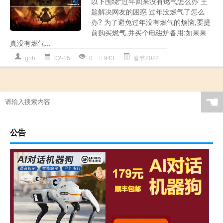
以下围绕“过年回来没有燃气怎么办”主
题解决网友的困惑 过年没燃气了怎么
办? 为了避免过年没有燃气的烦恼,要提
前购买燃气,并买个电磁炉备用;如果果
真没有燃气...
gnh
02-15
0
943
春节2024
☚
公告