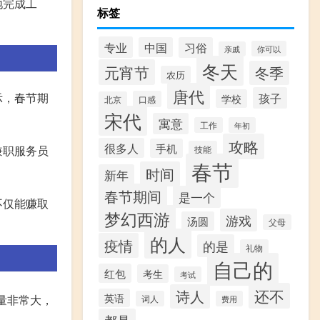
地完成工
标签
。
专业
中国
习俗
你可以
亲戚
冬天
元宵节
冬季
农历
唐代
孩子
示，春节期
学校
口感
北京
宋代
寓意
工作
年初
攻略
很多人
手机
兼职服务员
技能
春节
时间
新年
春节期间
是一个
不仅能赚取
梦幻西游
游戏
汤圆
父母
的人
疫情
的是
礼物
自己的
红包
考生
考试
还不
诗人
英语
量非常大，
词人
费用
都是