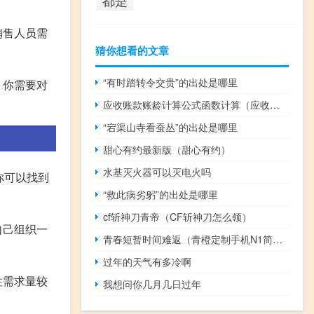
销售人员需
猜你想看的文章
“有时踏转令交贵”的出处是哪里
，你需要对
应收账款账龄计算公式函数计算（应收账款账龄怎么计算）
“宕渠山寺看蚕丛”的出处是哪里
甜心有约最新版（甜心有约）
水基灭火器可以灭电火吗
你可以找到
“救此病劣躬”的出处是哪里
cf斩神刀青帝（CF斩神刀怎么领）
自己组织一
青春短暂时间难返（青橙定制手机N1简介）
过年的天气有多冷啊
往需求量较
我想问你几月几日过年