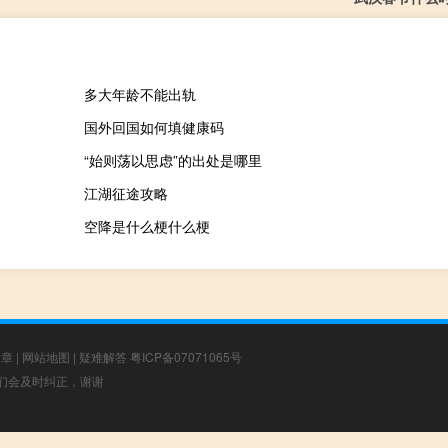
多大年龄不能出轨
国外回国如何填健康码
“始则荡以思虑”的出处是哪里
江湖征途攻略
空降是什么梗什么梗
文章
|
网站地图
|
疑难解答
粤ICP备07071065号
，我们会及时纠正，谢谢