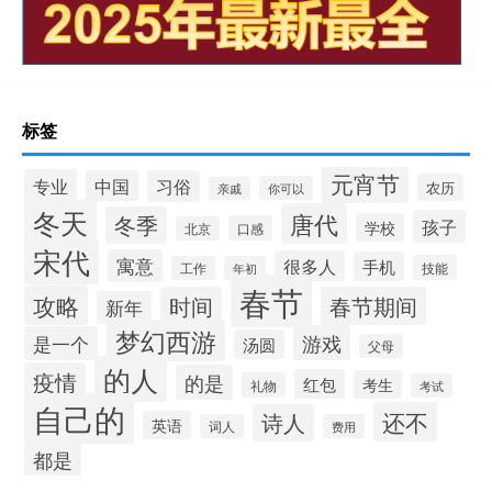
标签
元宵节
专业
中国
习俗
农历
你可以
亲戚
冬天
唐代
冬季
孩子
学校
口感
北京
宋代
寓意
很多人
手机
技能
工作
年初
春节
攻略
时间
春节期间
新年
梦幻西游
游戏
是一个
汤圆
父母
的人
疫情
的是
红包
考生
礼物
考试
自己的
还不
诗人
英语
词人
费用
都是