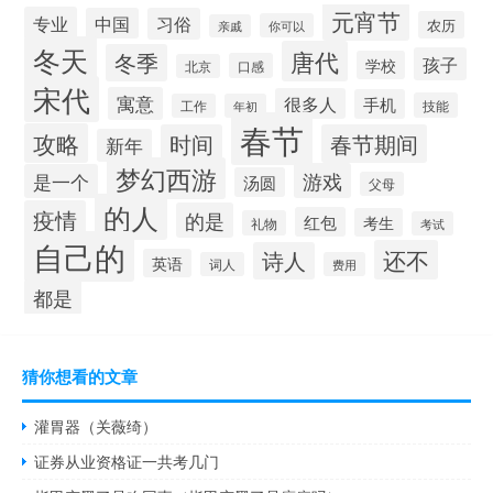
元宵节
专业
中国
习俗
农历
你可以
亲戚
冬天
唐代
冬季
孩子
学校
口感
北京
宋代
寓意
很多人
手机
技能
工作
年初
春节
攻略
时间
春节期间
新年
梦幻西游
游戏
是一个
汤圆
父母
的人
疫情
的是
红包
考生
礼物
考试
自己的
还不
诗人
英语
词人
费用
都是
猜你想看的文章
灌胃器（关薇绮）
证券从业资格证一共考几门