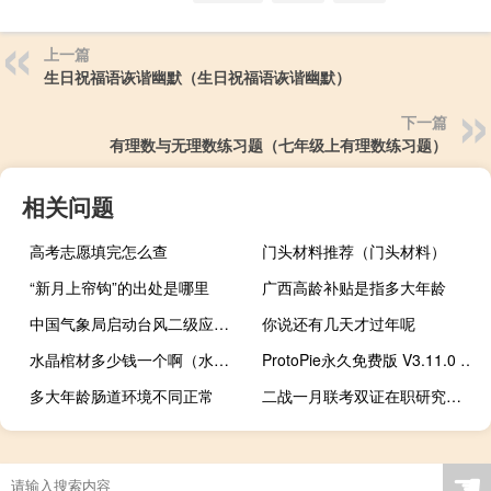
上一篇
生日祝福语诙谐幽默（生日祝福语诙谐幽默）
下一篇
有理数与无理数练习题（七年级上有理数练习题）
相关问题
高考志愿填完怎么查
门头材料推荐（门头材料）
“新月上帘钩”的出处是哪里
广西高龄补贴是指多大年龄
中国气象局启动台风二级应急响应
你说还有几天才过年呢
水晶棺材多少钱一个啊（水晶棺材多少钱一个）
ProtoPie永久免费版 V3.11.0 中文免激活码版（ProtoPie永久免费版 V3.11.0 中文免激活码版功能简介）
多大年龄肠道环境不同正常
二战一月联考双证在职研究生应该注意哪些方面
☚