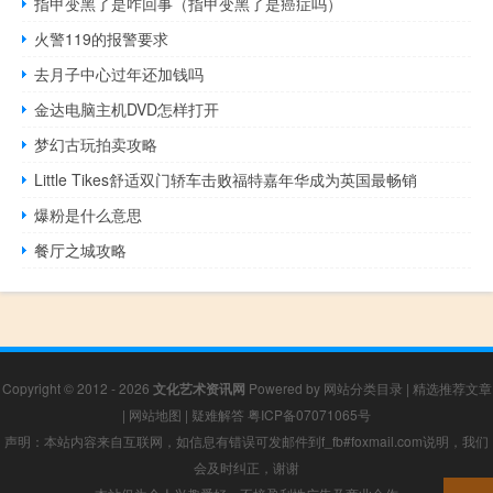
指甲变黑了是咋回事（指甲变黑了是癌症吗）
火警119的报警要求
去月子中心过年还加钱吗
金达电脑主机DVD怎样打开
梦幻古玩拍卖攻略
Little Tikes舒适双门轿车击败福特嘉年华成为英国最畅销
爆粉是什么意思
餐厅之城攻略
Copyright © 2012 - 2026
文化艺术资讯网
Powered by
网站分类目录
|
精选推荐文章
|
网站地图
|
疑难解答
粤ICP备07071065号
声明：本站内容来自互联网，如信息有错误可发邮件到f_fb#foxmail.com说明，我们
会及时纠正，谢谢