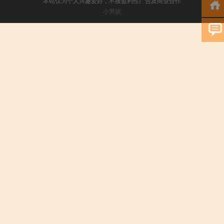
本站仅为个人兴趣爱好，不接盈利性广告及商业合作
小男孩