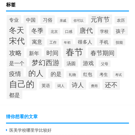
标签
元宵节
专业
中国
习俗
农历
你可以
亲戚
冬天
唐代
冬季
孩子
学校
口感
北京
宋代
寓意
很多人
手机
技能
工作
年初
春节
攻略
时间
春节期间
新年
梦幻西游
游戏
是一个
汤圆
父母
的人
疫情
的是
红包
考生
礼物
考试
自己的
还不
诗人
英语
词人
费用
都是
猜你想看的文章
医美学校哪里学比较好