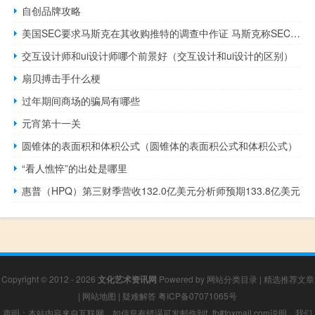
自创品牌攻略
美国SEC要求马斯克在其收购推特的调查中作证 马斯克称SEC亟需全面改革
交互设计师和ui设计师哪个前景好（交互设计和ui设计的区别）
扇贝搏击手什么梗
过年期间商场的骗局有哪些
元宵第十一关
圆锥体的表面积和体积公式（圆锥体的表面积公式和体积公式）
“看人憔悴”的出处是哪里
惠普（HPQ）第三财季营收132.0亿美元分析师预期133.8亿美元
Copyright © 2012 - 2026
文化艺术资讯网
Powered by
网站分类目录
|
精选推荐文章
|
网站地图
|
疑难解答
粤ICP备07071065号
声明：本站内容来自互联网，如信息有错误可发邮件到f_fb#foxmail.com说明，我们