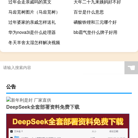
过年会走亲戚吗的英文
大年二十九来姨妈好不好
马齿苋树图片（马齿苋树）
百廿是什么意思
过年婆家的亲戚怎样送礼
磷酸铁锂和三元哪个好
华为nova3i是什么处理器
bb霜气垫什么牌子好用
冬天羊舍太湿怎样解决视频
☚
公告
DeepSeek全套部署资料免费下载