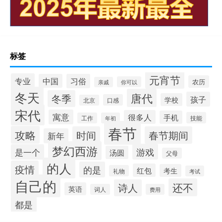
标签
元宵节
专业
中国
习俗
农历
你可以
亲戚
冬天
唐代
冬季
孩子
学校
口感
北京
宋代
寓意
很多人
手机
技能
工作
年初
春节
攻略
时间
春节期间
新年
梦幻西游
游戏
是一个
汤圆
父母
的人
疫情
的是
红包
考生
礼物
考试
自己的
还不
诗人
英语
词人
费用
都是