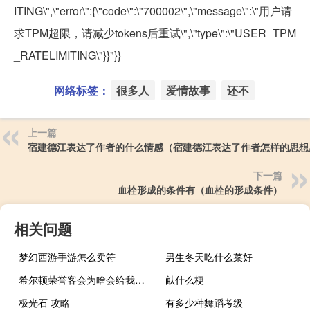
ITING\",\"error\":{\"code\":\"700002\",\"message\":\"用户请
求TPM超限，请减少tokens后重试\",\"type\":\"USER_TPM
_RATELIMITING\"}}"}}
网络标签：
很多人
爱情故事
还不
上一篇
宿建德江表达了作者的什么情感（宿建德江表达了作者怎样的思想
下一篇
血栓形成的条件有（血栓的形成条件）
相关问题
梦幻西游手游怎么卖符
男生冬天吃什么菜好
希尔顿荣誉客会为啥会给我发邮件
畒什么梗
极光石 攻略
有多少种舞蹈考级