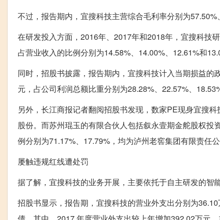
不过，报告期内，宜搜科技主营综合毛利率分别为57.50%、56
在研发投入方面，2016年、2017年和2018年，宜搜科技研发投入
占营业收入的比例分别为14.58%、14.00%、12.61%
同时，招股书披露，报告期内，宜搜科技计入当期损益的政府补助金额
元，占公司利润总额比重分别为28.28%、22.57%、18.53
另外，长江商报记者翻阅招股书发现，数家PE现身宜搜科技
股份。而苏州琨玉的有限合伙人包括叙永壹期金舵股权投资
例分别为71.17%、17.79%，均为泸州老窖集团有限责任
屡触违规红线遭处罚
据了解，宜搜科技的业务开展，主要依托于自主研发的智
招股书显示，报告期，宜搜科技的营业外支出分别为36.10万元
债。其中，2017 年度营业外支出较上年增加392.02万元