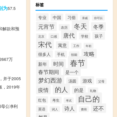
标签
别为
57.5
专业
中国
习俗
你可以
亲戚
冬天
元宵节
冬季
农历
讼和解款和预
唐代
孩子
学校
口感
北京
宋代
寓意
工作
年初
攻略
很多人
手机
技能
667万
春节
时间
新年
春节期间
是一个
并于2005
梦幻西游
游戏
汤圆
父母
，2019年
的人
疫情
的是
礼物
自己的
红包
考生
考试
，归母公净利
还不
诗人
英语
词人
费用
都是