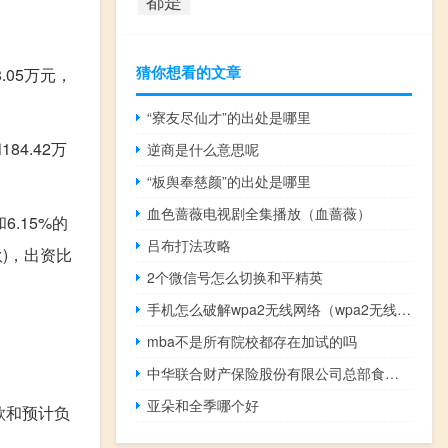
猜你想看的文章
.05万元，
“寮友尽仙才”的出处是哪里
84.42万
逆商是什么意思呢
“板舆奉慈颜”的出处是哪里
血色蔷薇电视剧全集播放（血蔷薇）
.15%的
吕布打法攻略
)，出资比
2个微信号怎么切换和平精英
手机怎么破解wpa2无线网络（wpa2无线网络破解）
mba不是所有院校都存在加试的吗
。
中华联合财产保险股份有限公司总部食堂（中华联合财产保险股份有限公司官网）
亚朵和全季哪个好
解款和预计负