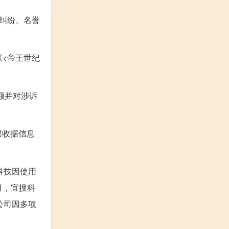
同纠纷、名誉
《<帝王世纪
额并对涉诉
票收据信息
科技因使用
月，宜搜科
公司因多项