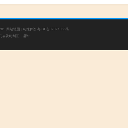
文章
|
网站地图
|
疑难解答
粤ICP备07071065号
，我们会及时纠正，谢谢