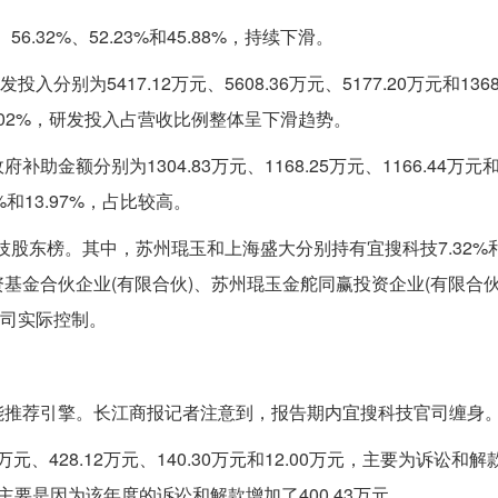
.32%、52.23%和45.88%，持续下滑。
分别为5417.12万元、5608.36万元、5177.20万元和1368
和13.02%，研发投入占营收比例整体呈下滑趋势。
分别为1304.83万元、1168.25万元、1166.44万元和1
%和13.97%，占比较高。
股东榜。其中，苏州琨玉和上海盛大分别持有宜搜科技7.32%和6
基金合伙企业(有限合伙)、苏州琨玉金舵同赢投资企业(有限合伙
公司实际控制。
能推荐引擎。长江商报记者注意到，报告期内宜搜科技官司缠身
、428.12万元、140.30万元和12.00万元，主要为诉讼和
，主要是因为该年度的诉讼和解款增加了400.43万元。