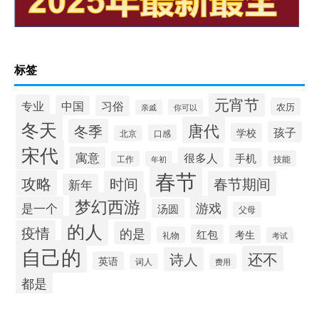
标签
元宵节
专业
中国
习俗
农历
你可以
亲戚
冬天
唐代
冬季
孩子
学校
口感
北京
宋代
寓意
很多人
手机
技能
工作
年初
春节
攻略
时间
春节期间
新年
梦幻西游
游戏
是一个
汤圆
父母
的人
疫情
的是
红包
考生
礼物
考试
自己的
还不
诗人
英语
词人
费用
都是