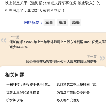
以上就是关于【渤海部分海域执行军事任务 禁止驶入】的
相关消息了，希望对大家有所帮助！
网络标签：
军事
海域
渤海
上一篇
兖矿能源：2023年上半年录得归属上市股东净利润102.1亿元人
减少43.39%
下一篇
险企股权变动频繁 部分公司大股东持股比例提升
相关问题
一彬科技：拟投资不低于1亿元建设智能汽车内饰件研发、制造项目
武战道第二季上映时间（武战道第二季）
世界上最好的酒店排名
为啥过年要回公婆家去
护梦神攻略
冬天哪个穴位好