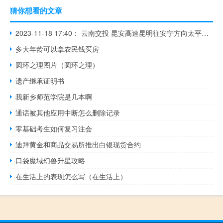
猜你想看的文章
2023-11-18 17:40： 云南交投 昆安高速昆明往安宁方向太平、安宁东站间，一辆货车撞到中央隔离栏后横在路中间，占此路段昆明往安宁方向超车道及两条行车道，交通未中断；为管控在途车流，交警对太平收费站入口往安宁方向的车辆临时交通管制。 ​​​
多大年龄可以拿农民钱买房
圆环之理图片（圆环之理）
遗产继承证明书
我新乡师范学院是几本啊
通话被其他应用中断怎么删除记录
零基础考生如何复习注会
迪拜黄金和商品交易所推出白银现货合约
口袋魔域幻兽升星攻略
在生活上的表现怎么写（在生活上）