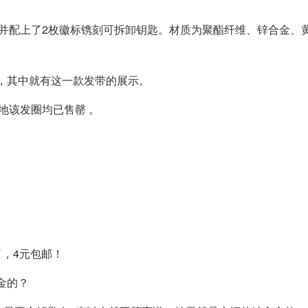
并配上了2枚徽标镌刻可拆卸钥匙。材质为聚酯纤维、锌合金、
片，其中就有这一款发带的展示。
地该发圈均已售罄 。
。
了，4元包邮！
金的？