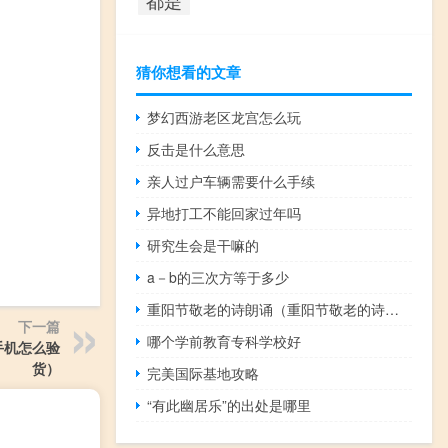
猜你想看的文章
梦幻西游老区龙宫怎么玩
反击是什么意思
亲人过户车辆需要什么手续
异地打工不能回家过年吗
研究生会是干嘛的
a－b的三次方等于多少
重阳节敬老的诗朗诵（重阳节敬老的诗句现代）
下一篇
哪个学前教育专科学校好
手机怎么验
货）
完美国际基地攻略
“有此幽居乐”的出处是哪里