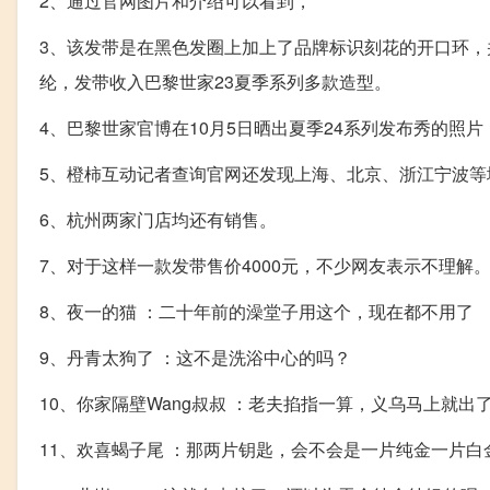
2、通过官网图片和介绍可以看到，
3、该发带是在黑色发圈上加上了品牌标识刻花的开口环，
纶，发带收入巴黎世家23夏季系列多款造型。
4、巴黎世家官博在10月5日晒出夏季24系列发布秀的照
5、橙柿互动记者查询官网还发现上海、北京、浙江宁波等
6、杭州两家门店均还有销售。
7、对于这样一款发带售价4000元，不少网友表示不理解
8、夜一的猫 ：二十年前的澡堂子用这个，现在都不用了
9、丹青太狗了 ：这不是洗浴中心的吗？
10、你家隔壁Wang叔叔 ：老夫掐指一算，义乌马上就出
11、欢喜蝎子尾 ：那两片钥匙，会不会是一片纯金一片白