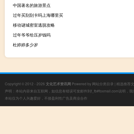
中国著名的旅游景点
过年买刮刮卡吗上海哪里买
移动谜城密室逃脱攻略
过年爷爷给压岁钱吗
杜婷婷多少岁
Copyright © 2012 - 2026
文化艺术资讯网
Powered by
网站分类目录
|
精选推荐
声明：本站内容来自互联网，如信息有错误可发邮件到f_fb#foxmail.com说明
本站仅为个人兴趣爱好，不接盈利性广告及商业合作