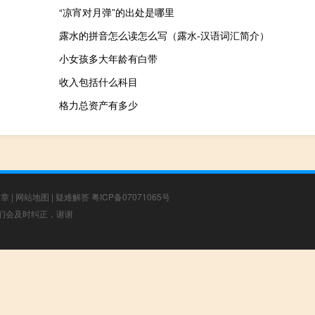
“凉宵对月弹”的出处是哪里
露水的拼音怎么读怎么写（露水-汉语词汇简介）
小女孩多大年龄有白带
收入包括什么科目
格力总资产有多少
文章
|
网站地图
|
疑难解答
粤ICP备07071065号
，我们会及时纠正，谢谢