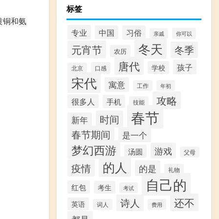
标签
黄铜和氨
专业
中国
习俗
你可以
亲戚
冬天
元宵节
冬季
农历
唐代
孩子
学校
口感
北京
宋代
寓意
工作
年初
攻略
很多人
手机
技能
春节
时间
新年
春节期间
是一个
梦幻西游
游戏
汤圆
父母
的人
疫情
的是
礼物
自己的
红包
考生
考试
还不
诗人
英语
词人
费用
都是