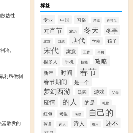
标签
的散热性
专业
中国
习俗
你可以
亲戚
冬天
元宵节
冬季
农历
唐代
孩子
学校
口感
北京
宋代
法制冷。
寓意
工作
年初
攻略
很多人
手机
技能
春节
时间
新年
氟利昂做制
春节期间
是一个
梦幻西游
游戏
汤圆
父母
的人
疫情
的是
礼物
自己的
红包
考生
考试
还不
诗人
热器散发的
英语
词人
费用
都是