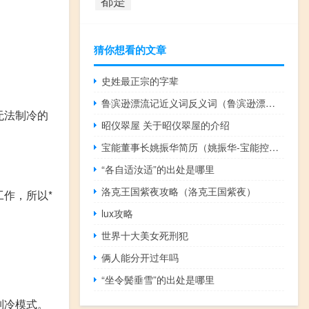
猜你想看的文章
史姓最正宗的字辈
鲁滨逊漂流记近义词反义词（鲁滨逊漂流记近义词）
无法制冷的
昭仪翠屋 关于昭仪翠屋的介绍
宝能董事长姚振华简历（姚振华-宝能控股中国有限公司董事长介绍）
“各自适汝适”的出处是哪里
洛克王国紫夜攻略（洛克王国紫夜）
作，所以*
lux攻略
世界十大美女死刑犯
俩人能分开过年吗
“坐令鬓垂雪”的出处是哪里
制冷模式。