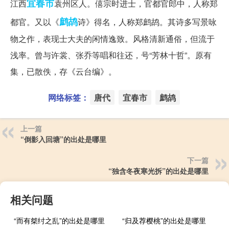
宜春市
江西
袁州区人。僖宗时进士，官都官郎中，人称郑
鹧鸪
都官。又以《
诗》得名，人称郑鹧鸪。其诗多写景咏
物之作，表现士大夫的闲情逸致。风格清新通俗，但流于
浅率。曾与许裳、张乔等唱和往还，号“芳林十哲”。原有
集，已散佚，存《云台编》。
网络标签：
唐代
宜春市
鹧鸪
上一篇
“倒影入回塘”的出处是哪里
下一篇
“独含冬夜寒光拆”的出处是哪里
相关问题
“而有桀纣之乱”的出处是哪里
“归及荐樱桃”的出处是哪里