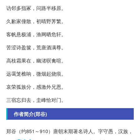
访邻多指冢，问路半移原。
久歉家僮散，初晴野荠繁。
客帆悬极浦，渔网晒危轩。
苦涩诗盈箧，荒唐酒满尊。
高枝霜果在，幽渚暝禽喧。
远霭笼樵响，微烟起烧痕。
哀荣孤族分，感激外兄恩。
三宿忘归去，圭峰恰对门。
作者简介(郑谷)
郑谷（约851～910）唐朝末期著名诗人。字守愚，汉族，