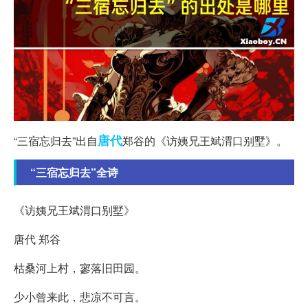
唐代
“三宿忘归去”出自
郑谷的《访姨兄王斌渭口别墅》。
“三宿忘归去”全诗
《访姨兄王斌渭口别墅》
唐代 郑谷
枯桑河上村，寥落旧田园。
少小曾来此，悲凉不可言。