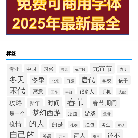
标签
元宵节
专业
中国
习俗
农历
你可以
亲戚
冬天
唐代
冬季
孩子
学校
口感
北京
宋代
寓意
很多人
手机
技能
工作
年初
春节
攻略
时间
春节期间
新年
梦幻西游
游戏
是一个
汤圆
父母
的人
疫情
的是
红包
考生
礼物
考试
自己的
还不
诗人
英语
词人
费用