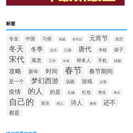
标签
元宵节
专业
中国
习俗
农历
你可以
亲戚
冬天
唐代
冬季
孩子
学校
口感
北京
宋代
寓意
很多人
手机
技能
工作
年初
春节
攻略
时间
春节期间
新年
梦幻西游
游戏
是一个
汤圆
父母
的人
疫情
的是
红包
考生
礼物
考试
自己的
还不
诗人
英语
词人
费用
都是