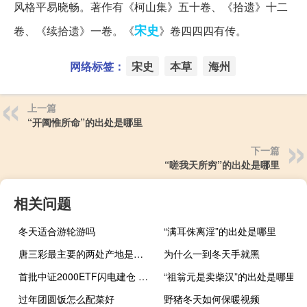
风格平易晓畅。著作有《柯山集》五十卷、《拾遗》十二
宋史
卷、《续拾遗》一卷。《
》卷四四四有传。
网络标签：
宋史
本草
海州
上一篇
“开阖惟所命”的出处是哪里
下一篇
“嗟我天所穷”的出处是哪里
相关问题
冬天适合游轮游吗
“满耳侏离淫”的出处是哪里
唐三彩最主要的两处产地是（唐三彩的主要产地）
为什么一到冬天手就黑
首批中证2000ETF闪电建仓 资金入市节奏明显加快
“祖翁元是卖柴汉”的出处是哪里
过年团圆饭怎么配菜好
野猪冬天如何保暖视频