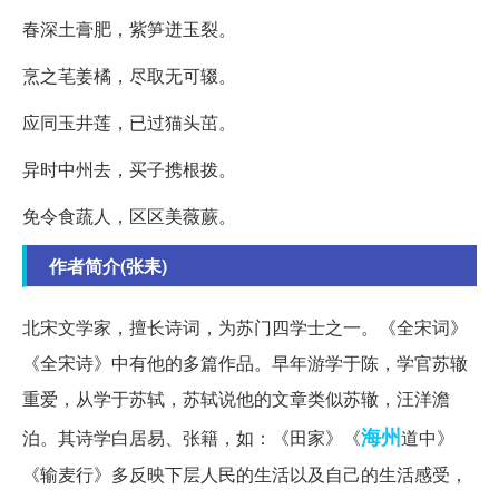
春深土膏肥，紫笋迸玉裂。
烹之芼姜橘，尽取无可辍。
应同玉井莲，已过猫头茁。
异时中州去，买子携根拨。
免令食蔬人，区区美薇蕨。
作者简介(张耒)
北宋文学家，擅长诗词，为苏门四学士之一。《全宋词》
《全宋诗》中有他的多篇作品。早年游学于陈，学官苏辙
重爱，从学于苏轼，苏轼说他的文章类似苏辙，汪洋澹
海州
泊。其诗学白居易、张籍，如：《田家》《
道中》
《输麦行》多反映下层人民的生活以及自己的生活感受，