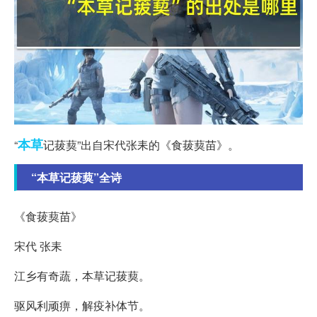
本草
“
记菝葜”出自宋代张耒的《食菝葜苗》。
“本草记菝葜”全诗
《食菝葜苗》
宋代 张耒
江乡有奇蔬，本草记菝葜。
驱风利顽痹，解疫补体节。