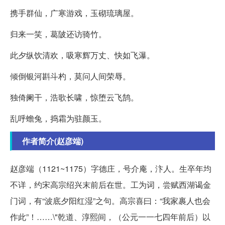
携手群仙，广寒游戏，玉砌琉璃屋。
归来一笑，葛陂还访骑竹。
此夕纵饮清欢，吸寒辉万丈、快如飞瀑。
倾倒银河斟斗杓，莫问人间荣辱。
独倚阑干，浩歌长啸，惊堕云飞鹄。
乱呼蟾兔，捣霜为驻颜玉。
作者简介(赵彦端)
赵彦端（1121~1175）字德庄，号介庵，汴人。生卒年均
不详，约宋高宗绍兴末前后在世。工为词，尝赋西湖谒金
门词，有“波底夕阳红湿”之句。高宗喜曰：“我家裹人也会
作此”！……\"乾道、淳熙间，（公元一一七四年前后）以