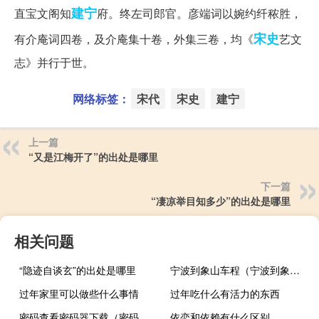
建宁
直宝文阁知
府。终左司郎官。彦端词以婉约纤秾胜，
宋史
有介庵词四卷，及介庵集十卷，外集三卷，均《
艺文
志》并行于世。
网络标签：
宋代
宋史
建宁
上一篇
“又是江梅开了”的出处是哪里
下一篇
“凄凉举目知多少”的出处是哪里
相关问题
“隐迹自谈玄”的出处是哪里
宁波到象山车程（宁波到象山汽车多久）
过年家里可以做些什么事情
过年吃什么有活力的东西
密码查看密码器下载（密码查看）
依恋和依赖有什么区别