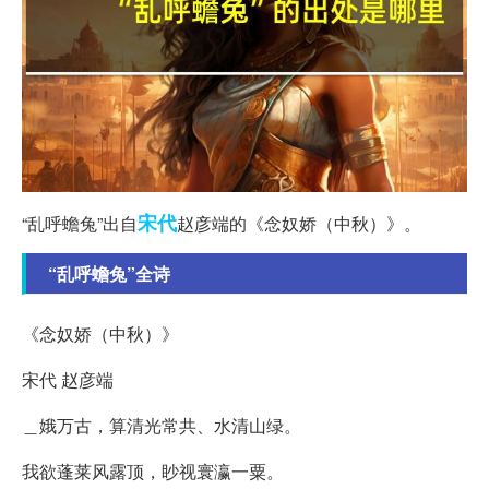
宋代
“乱呼蟾兔”出自
赵彦端的《念奴娇（中秋）》。
“乱呼蟾兔”全诗
《念奴娇（中秋）》
宋代 赵彦端
＿娥万古，算清光常共、水清山绿。
我欲蓬莱风露顶，眇视寰瀛一粟。