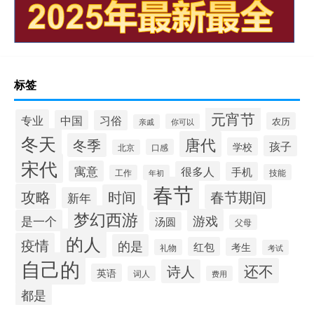
标签
元宵节
专业
中国
习俗
农历
你可以
亲戚
冬天
唐代
冬季
孩子
学校
口感
北京
宋代
寓意
很多人
手机
技能
工作
年初
春节
攻略
时间
春节期间
新年
梦幻西游
游戏
是一个
汤圆
父母
的人
疫情
的是
红包
考生
礼物
考试
自己的
还不
诗人
英语
词人
费用
都是