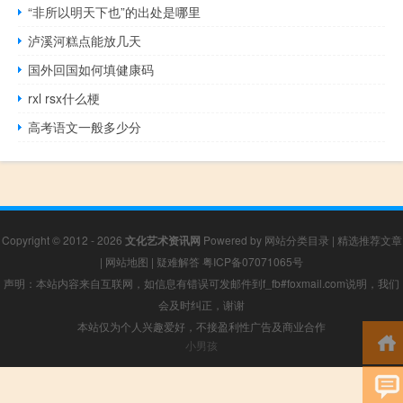
“非所以明天下也”的出处是哪里
泸溪河糕点能放几天
国外回国如何填健康码
rxl rsx什么梗
高考语文一般多少分
Copyright © 2012 - 2026
文化艺术资讯网
Powered by
网站分类目录
|
精选推荐文章
|
网站地图
|
疑难解答
粤ICP备07071065号
声明：本站内容来自互联网，如信息有错误可发邮件到f_fb#foxmail.com说明，我们
会及时纠正，谢谢
本站仅为个人兴趣爱好，不接盈利性广告及商业合作
小男孩