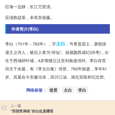
巨海一边静，长江万里清。
应须救赵策，未肯弃侯嬴。
作者简介(李白)
太白
李白（701年－762年），字
，号青莲居士，唐朝浪
漫主义诗人，被后人誉为“诗仙”。祖籍陇西成纪(待考)，出
生于西域碎叶城，4岁再随父迁至剑南道绵州。李白存世
诗文千余篇，有《李太白集》传世。762年病逝，享年61
岁。其墓在今安徽当涂，四川江油、湖北安陆有纪念馆。
网络标签：
使君
太白
李白
上一篇
“而我常讽味”的出处是哪里