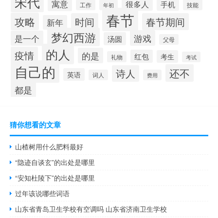
宋代
寓意
很多人
手机
技能
工作
年初
春节
攻略
时间
春节期间
新年
梦幻西游
游戏
是一个
汤圆
父母
的人
疫情
的是
红包
考生
礼物
考试
自己的
还不
诗人
英语
词人
费用
都是
猜你想看的文章
山楂树用什么肥料最好
“隐迹自谈玄”的出处是哪里
“安知杜陵下”的出处是哪里
过年该说哪些词语
山东省青岛卫生学校有空调吗 山东省济南卫生学校