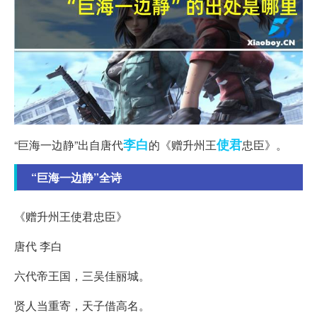
李白
使君
“巨海一边静”出自唐代
的《赠升州王
忠臣》。
“巨海一边静”全诗
《赠升州王使君忠臣》
唐代 李白
六代帝王国，三吴佳丽城。
贤人当重寄，天子借高名。