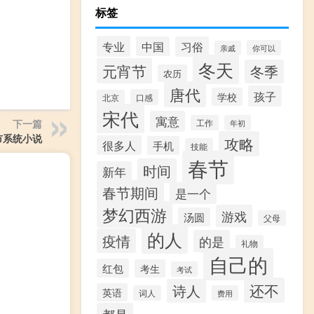
标签
专业
中国
习俗
你可以
亲戚
冬天
元宵节
冬季
农历
唐代
孩子
学校
口感
北京
宋代
寓意
下一篇
工作
年初
市系统小说
攻略
很多人
手机
技能
春节
时间
新年
春节期间
是一个
梦幻西游
游戏
汤圆
父母
的人
疫情
的是
礼物
自己的
红包
考生
考试
还不
诗人
英语
词人
费用
都是