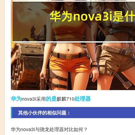
华为
的是
处理器
nova3i采用
麒麟710
其他小伙伴的相似问题：
华为nova3i与骁龙处理器对比如何？