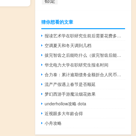
猜你想看的文章
报读艺术学在职研究生前后需要花费多少钱
空调夏天和冬天调到几档
拔完智齿之后能吃什么（拔完智齿后能吃啥）
华北电力大学在职研究生报名时间
合力泰：累计逾期债务金额折合人民币为11.85亿元
流产产假遇上春节是否顺延
梦幻西游手游魔法烟花效果
underhollow攻略 dota
近视眼多大年龄会得
小舟攻略