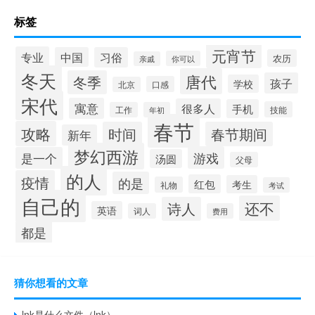
标签
元宵节
专业
中国
习俗
农历
你可以
亲戚
冬天
唐代
冬季
孩子
学校
口感
北京
宋代
寓意
很多人
手机
技能
工作
年初
春节
攻略
时间
春节期间
新年
梦幻西游
游戏
是一个
汤圆
父母
的人
疫情
的是
红包
考生
礼物
考试
自己的
还不
诗人
英语
词人
费用
都是
猜你想看的文章
lnk是什么文件（lnk）