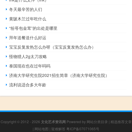
冬天最辛苦的人们
黄陂木兰过年吃什么
“纷萼包金茸”的出处是哪里
拜年送餐送什么好运
宝宝反复发热怎么办呀（宝宝反复发热怎么办）
怪物猎人2g太刀攻略
泰国现在也在过年吗吗
济南大学研究生院2021招生简章（济南大学研究生院）
流利说适合多大年龄
Copyright © 2012 - 2026
文化艺术资讯网
Powered by
网站分类目录
|
精选推荐文章
|
网站地图
|
疑难解答
粤ICP备07071065号