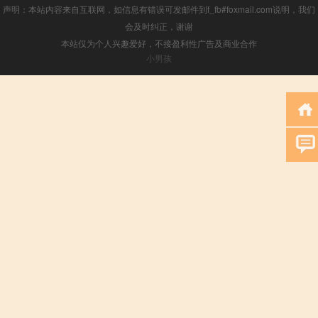
声明：本站内容来自互联网，如信息有错误可发邮件到f_fb#foxmail.com说明，我们
会及时纠正，谢谢
本站仅为个人兴趣爱好，不接盈利性广告及商业合作
小男孩