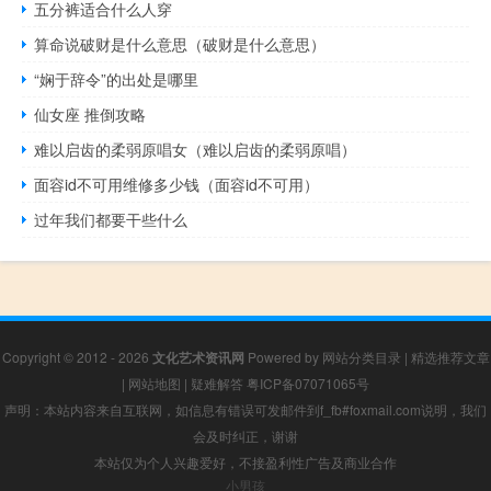
五分裤适合什么人穿
算命说破财是什么意思（破财是什么意思）
“娴于辞令”的出处是哪里
仙女座 推倒攻略
难以启齿的柔弱原唱女（难以启齿的柔弱原唱）
面容id不可用维修多少钱（面容id不可用）
过年我们都要干些什么
Copyright © 2012 - 2026
文化艺术资讯网
Powered by
网站分类目录
|
精选推荐文章
|
网站地图
|
疑难解答
粤ICP备07071065号
声明：本站内容来自互联网，如信息有错误可发邮件到f_fb#foxmail.com说明，我们
会及时纠正，谢谢
本站仅为个人兴趣爱好，不接盈利性广告及商业合作
小男孩