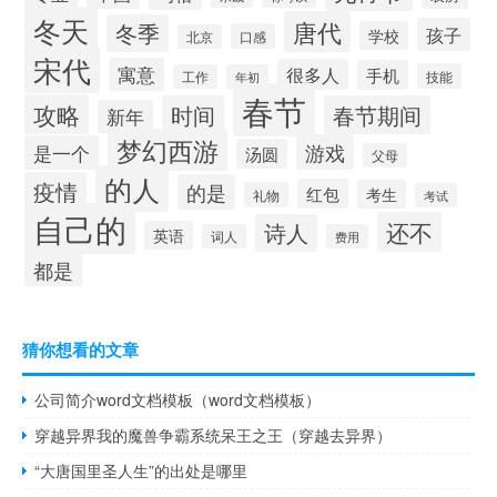
冬天
唐代
冬季
孩子
学校
口感
北京
宋代
寓意
很多人
手机
技能
工作
年初
春节
攻略
时间
春节期间
新年
梦幻西游
游戏
是一个
汤圆
父母
的人
疫情
的是
红包
考生
礼物
考试
自己的
还不
诗人
英语
词人
费用
都是
猜你想看的文章
公司简介word文档模板（word文档模板）
穿越异界我的魔兽争霸系统呆王之王（穿越去异界）
“大唐国里圣人生”的出处是哪里