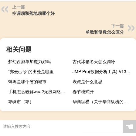
上一篇
空调扇和落地扇哪个好
下一篇
单数和复数怎么区分
相关问题
梦幻西游单加魔力好吗
古代冰箱冬天怎么调冷
“亦云己兮”的出处是哪里
JMP Pro(数据分析工具) V13.2.0 官方版（JMP Pro(数据分析工具) V13.2.0 官方版功能简介）
蚌埠是哪个省的城市
表叔是什么意思
手机怎么破解wpa2无线网络（wpa2无线网络破解）
春节模式开
邛崃市（邛）
华商纵横（关于华商纵横的介绍）
☚