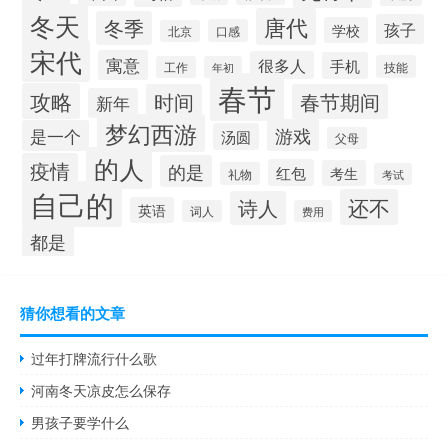
冬天
唐代
冬季
孩子
学校
口感
北京
宋代
寓意
很多人
手机
技能
工作
年初
春节
攻略
时间
春节期间
新年
梦幻西游
游戏
是一个
汤圆
父母
的人
疫情
的是
红包
考生
礼物
考试
自己的
还不
诗人
英语
词人
费用
都是
猜你想看的文章
过年打牌流行什么歌
河南冬天凉皮怎么保存
男孩子要学什么