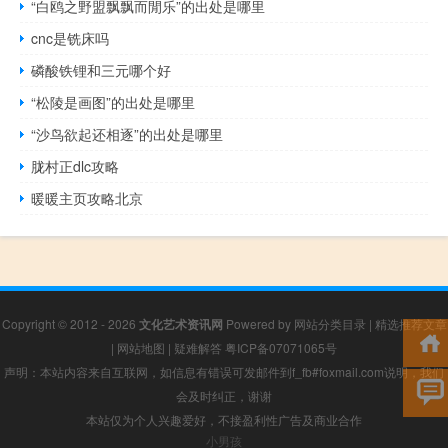
“白鸥之野盟飘飘而閒乐”的出处是哪里
cnc是铣床吗
磷酸铁锂和三元哪个好
“松陵是画图”的出处是哪里
“沙鸟欲起还相逐”的出处是哪里
胧村正dlc攻略
暖暖主页攻略北京
Copyright © 2012 - 2026
文化艺术资讯网
Powered by
网站分类目录
|
精选推荐文章
|
网站地图
|
疑难解答
粤ICP备07071065号
声明：本站内容来自互联网，如信息有错误可发邮件到f_fb#foxmail.com说明，我们
会及时纠正，谢谢
本站仅为个人兴趣爱好，不接盈利性广告及商业合作
小男孩