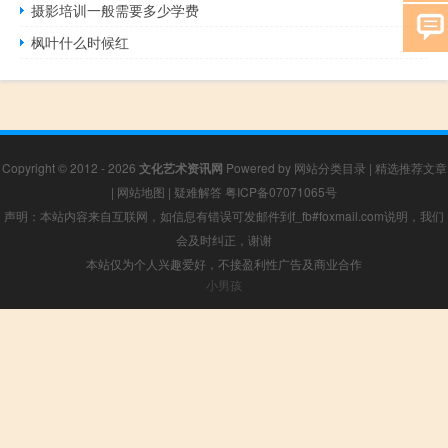
摄影培训一般需要多少学费
枫叶什么时候红
Copyright © 2012 - 2026
文化艺术资讯网
Powered by
网站分类目录
|
精选推荐文章
|
网站地图
|
疑难解答
粤ICP备07071065号
声明：本站内容来自互联网，如信息有错误可发邮件到f_fb#foxmail.com说明，我们
会及时纠正，谢谢
本站仅为个人兴趣爱好，不接盈利性广告及商业合作
小男孩