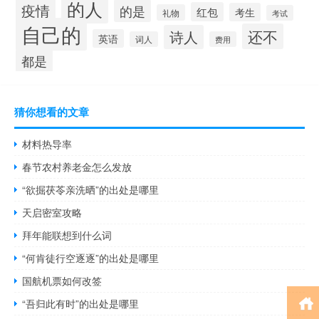
的人
疫情
的是
红包
考生
礼物
考试
自己的
还不
诗人
英语
词人
费用
都是
猜你想看的文章
材料热导率
春节农村养老金怎么发放
“欲掘茯苓亲洗晒”的出处是哪里
天启密室攻略
拜年能联想到什么词
“何肯徒行空逐逐”的出处是哪里
国航机票如何改签
“吾归此有时”的出处是哪里