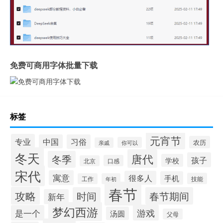
免费可商用字体批量下载
标签
元宵节
专业
中国
习俗
农历
你可以
亲戚
冬天
唐代
冬季
孩子
学校
口感
北京
宋代
寓意
很多人
手机
技能
工作
年初
春节
攻略
时间
春节期间
新年
梦幻西游
游戏
是一个
汤圆
父母