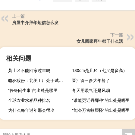
上一篇
房屋中介拜年短信怎么发
下一篇
女儿回家拜年都干什么活
相关问题
萧山区不能回家过年吗
180cm是几尺（七尺是多高）
骆驼股份：北美工厂处于试生产阶段
晋江管三多大年龄了
“停杯问生事”的出处是哪里
冬天用暖气还是风扇
全球农业水稻品种排名
“谁能更近丹墀种”的出处是哪里
为什么每年过年那会很冷
“能令万古蛟蜃怪”的出处是哪里
☚