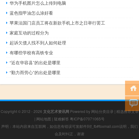
华为手机图片怎么上传到电脑
蓝色指甲油怎么涂好看
苹果法国门店员工将在新款手机上市之日举行罢工
家庭互动的过程分为
起诉欠债人找不到人如何处理
有哪些学校有高铁专业
“近在华容县”的出处是哪里
“勤力而劳心”的出处是哪里
Copyright © 2012 - 2026
文化艺术资讯网
Powered by
网站分类目录
|
精选推荐文章
|
网站地图
|
疑难解答
粤ICP备07071065号
声明：本站内容来自互联网，如信息有错误可发邮件到f_fb#foxmail.com说明，我们
会及时纠正，谢谢