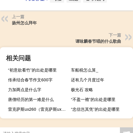
上一篇
扬州怎么拜年
下一篇
谭咏麟春节唱的什么歌曲
相关问题
“初意欲看竹”的出处是哪里
车船税怎么算_
传承结合春节作文600字
还有几个月度过年
力加两点是什么字
极光石 攻略
唐僧经历的第一难是什么
“不盈一襜”的出处是哪里
雷克萨斯ux260（雷克萨斯ux怎么样?）
“忠信岂其凭”的出处是哪里