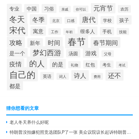
元宵节
专业
中国
习俗
农历
你可以
亲戚
冬天
唐代
冬季
孩子
学校
口感
北京
宋代
寓意
很多人
手机
技能
工作
年初
春节
攻略
时间
春节期间
新年
梦幻西游
游戏
是一个
汤圆
父母
的人
疫情
的是
红包
考生
礼物
考试
自己的
还不
诗人
英语
词人
费用
都是
猜你想看的文章
老人冬天养什么好呢
特朗普没拍嫌犯照竞选团队P了一张 美众议院议长起诉特朗普出于政治动机伤害了整个国家