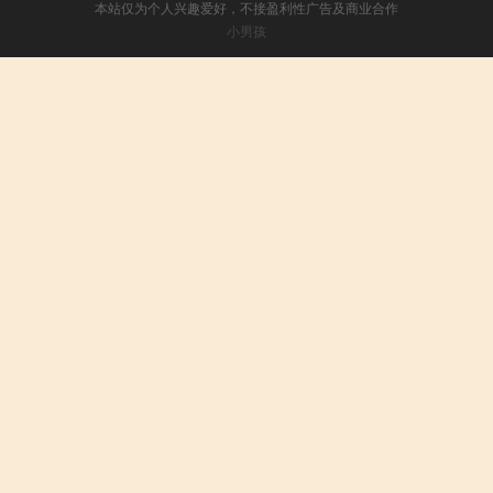
本站仅为个人兴趣爱好，不接盈利性广告及商业合作
小男孩