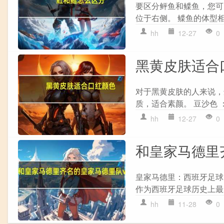
要区分鲆鱼和鲽鱼，您可以
位于右侧。 鲽鱼的体型相对
hh
12-27
0
黑黄皮肤适合
对于黑黄皮肤的人来说，选
质，适合素颜。 豆沙色 
hh
12-27
0
和皇家马德里
皇家马德里：西班牙足球
作为西班牙足球历史上最
hh
11-28
0