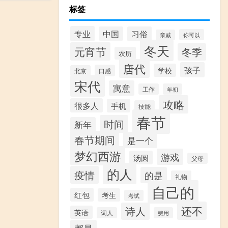
标签
专业
中国
习俗
你可以
亲戚
冬天
元宵节
冬季
农历
唐代
孩子
学校
口感
北京
宋代
寓意
工作
年初
攻略
很多人
手机
技能
春节
时间
新年
春节期间
是一个
梦幻西游
游戏
汤圆
父母
的人
疫情
的是
礼物
自己的
红包
考生
考试
还不
诗人
英语
词人
费用
都是