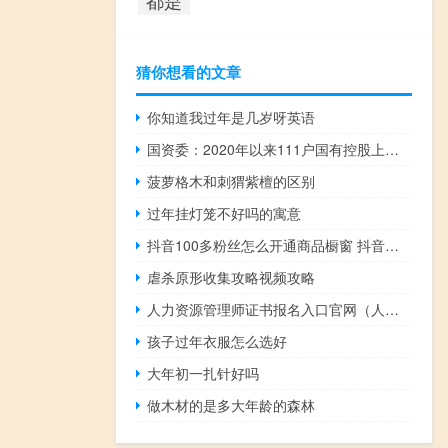
猜你想看的文章
你知道我过年是几岁呀英语
国资委：2020年以来111户国有控股上市公司引入持股比例5%以上的战略投资者
菠萝格木和刺猬紫檀的区别
过年挂灯笼不好吗的寓意
抖音100多粉丝怎么开通商品橱窗 抖音在哪里买1000粉
虐杀原形收集攻略视频攻略
人力资源管理师证书报名入口官网（人力资源管理师证）
孩子过年衣服怎么选好
大年初一扎针好吗
做木材的是多大年龄的森林