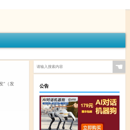
☚
发”（发
公告