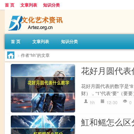
首 页
文章列表
知识分类
首 页
文章列表
知识分类
>
作者“hh”的文章
花好月圆代表
花好月圆代表的数字是“8
财），“1”代表“要”（要要
hh
12-30
0
魟和鳐怎么区