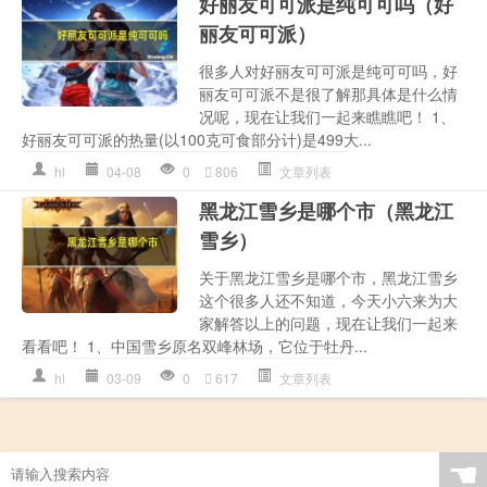
好丽友可可派是纯可可吗（好
丽友可可派）
很多人对好丽友可可派是纯可可吗，好
丽友可可派不是很了解那具体是什么情
况呢，现在让我们一起来瞧瞧吧！ 1、
好丽友可可派的热量(以100克可食部分计)是499大...
hl
04-08
0
806
文章列表
黑龙江雪乡是哪个市（黑龙江
雪乡）
关于黑龙江雪乡是哪个市，黑龙江雪乡
这个很多人还不知道，今天小六来为大
家解答以上的问题，现在让我们一起来
看看吧！ 1、中国雪乡原名双峰林场，它位于牡丹...
hl
03-09
0
617
文章列表
☚