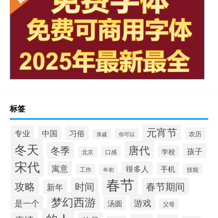
标签
元宵节
专业
中国
习俗
农历
你可以
亲戚
冬天
唐代
冬季
孩子
学校
口感
北京
宋代
寓意
很多人
手机
技能
工作
年初
春节
攻略
时间
春节期间
新年
梦幻西游
游戏
是一个
汤圆
父母