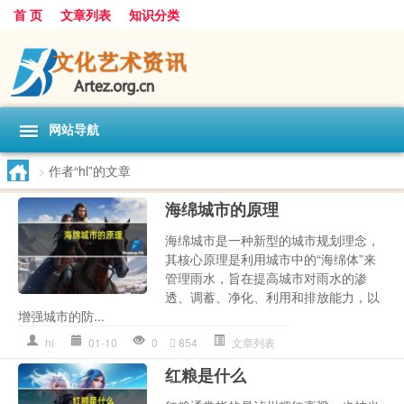
首 页
文章列表
知识分类
网站导航
>
作者“hl”的文章
海绵城市的原理
海绵城市是一种新型的城市规划理念，
其核心原理是利用城市中的“海绵体”来
管理雨水，旨在提高城市对雨水的渗
透、调蓄、净化、利用和排放能力，以
增强城市的防...
hl
01-10
0
854
文章列表
红粮是什么