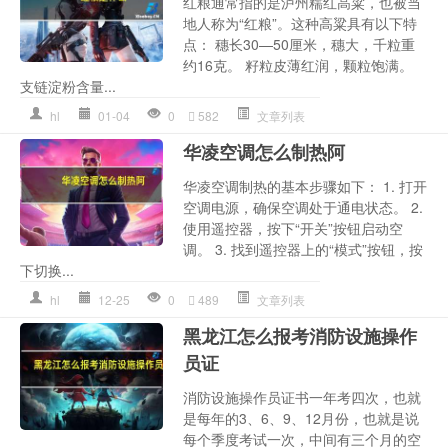
红粮通常指的是泸州糯红高粱，也被当
地人称为“红粮”。这种高粱具有以下特
点： 穗长30—50厘米，穗大，千粒重
约16克。 籽粒皮薄红润，颗粒饱满。
支链淀粉含量...
hl
01-04
0
582
文章列表
华凌空调怎么制热阿
华凌空调制热的基本步骤如下： 1. 打开
空调电源，确保空调处于通电状态。 2.
使用遥控器，按下“开关”按钮启动空
调。 3. 找到遥控器上的“模式”按钮，按
下切换...
hl
12-25
0
489
文章列表
黑龙江怎么报考消防设施操作
员证
消防设施操作员证书一年考四次，也就
是每年的3、6、9、12月份，也就是说
每个季度考试一次，中间有三个月的空