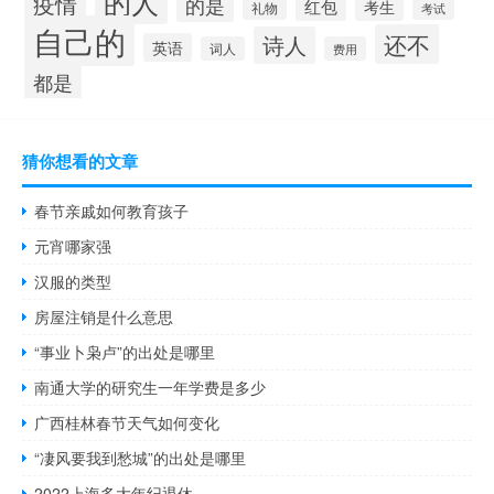
的人
疫情
的是
红包
考生
礼物
考试
自己的
还不
诗人
英语
词人
费用
都是
猜你想看的文章
春节亲戚如何教育孩子
元宵哪家强
汉服的类型
房屋注销是什么意思
“事业卜枭卢”的出处是哪里
南通大学的研究生一年学费是多少
广西桂林春节天气如何变化
“凄风要我到愁城”的出处是哪里
2022上海多大年纪退休