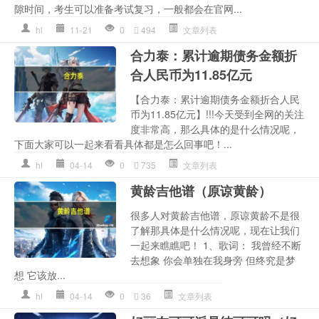
隙时间，考生可以准备考试复习，一般都会在官网...
hl
11-21
0
494
文章列表
合力泰：累计逾期债务金额折
合人民币为11.85亿元
【合力泰：累计逾期债务金额折合人民
币为11.85亿元】!!!今天受到全网的关注
度非常高，那么具体的是什么情况呢，
下面大家可以一起来看看具体都是怎么回事吧！...
hl
04-14
0
735
文章列表
黄龄吉他谱（原谅黄龄）
很多人对黄龄吉他谱，原谅黄龄不是很
了解那具体是什么情况呢，现在让我们
一起来瞧瞧吧！ 1、歌词： 我曾经不断
去想象 你会单独在我身旁 但终究是梦
想 它该放...
hl
04-14
0
36
文章列表