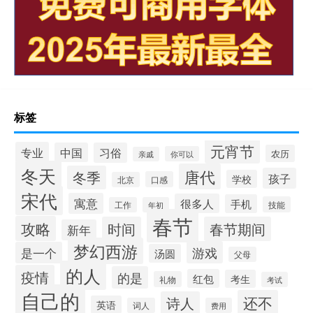
标签
元宵节
专业
中国
习俗
农历
你可以
亲戚
冬天
唐代
冬季
孩子
学校
口感
北京
宋代
寓意
很多人
手机
技能
工作
年初
春节
攻略
时间
春节期间
新年
梦幻西游
游戏
是一个
汤圆
父母
的人
疫情
的是
红包
考生
礼物
考试
自己的
还不
诗人
英语
词人
费用