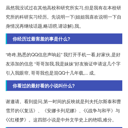
虽然我没试过在其他高校和研究所实习,但是我有在本校研
究所的科研实习经历。先说明一下(姐姐我喜欢说明一下自
身情况再继续话题,略话唠,请谅解),我。
你经历过最害羞的事是什么?
“咚咚,熟悉的QQ信息声响起” 我打开手机一看,好家伙,是好
友添加的信息 “哥哥加我,我是妹妹”好友验证申请这几个字
引入我眼帘, 哥哥我也是混QQ十几年载,... 成。
你看过的最好看的小说叫什么?
谢邀请。看到提问,第一时间的反映就是列夫托尔斯泰和曹
雪芹的巜复活》、《安娜卡列尼娜》、巜战争与和平》与
巜红楼梦》。这四部小说是中外文学史上的绝唱,难分。