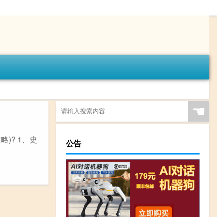
☚
)? 1、史
公告