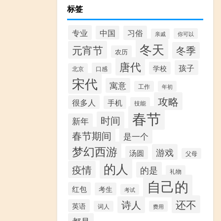
标签
专业
中国
习俗
你可以
亲戚
冬天
元宵节
冬季
农历
唐代
孩子
学校
口感
北京
宋代
寓意
工作
年初
攻略
很多人
手机
技能
春节
时间
新年
春节期间
是一个
梦幻西游
游戏
汤圆
父母
的人
疫情
的是
礼物
自己的
红包
考生
考试
还不
诗人
英语
词人
费用
都是