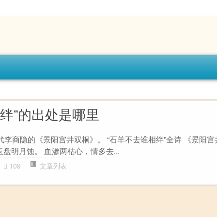
相绊”的出处是哪里
代李商隐的《景阳宫井双桐》。 “石羊不去谁相绊”全诗 《景阳宫
玉盘明月蚀。 血渗两枯心，情多去...
109
文章列表