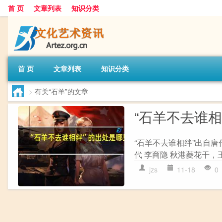
首 页
文章列表
知识分类
首 页
文章列表
知识分类
>
有关“石羊”的文章
“石羊不去谁
“石羊不去谁相绊”出自唐
代 李商隐 秋港菱花干，
jzs
11-18
0