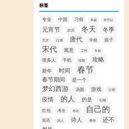
标签
专业
中国
习俗
你可以
亲戚
冬天
元宵节
冬季
农历
唐代
孩子
学校
口感
北京
宋代
寓意
工作
年初
攻略
很多人
手机
技能
春节
时间
新年
春节期间
是一个
梦幻西游
游戏
汤圆
父母
的人
疫情
的是
礼物
自己的
红包
考生
考试
还不
诗人
英语
词人
费用
都是