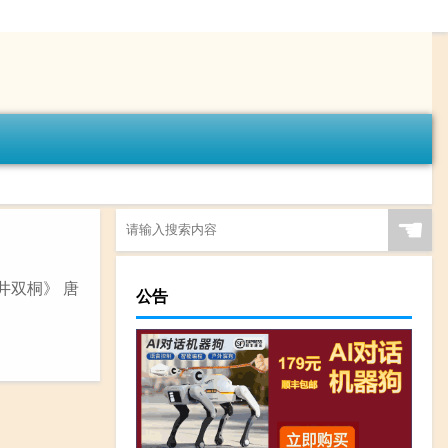
☚
井双桐》 唐
公告