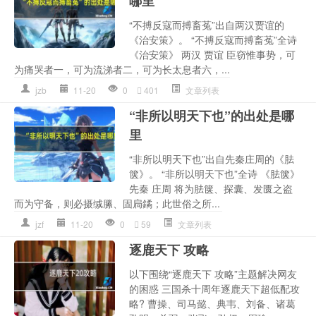
哪里
“不搏反寇而搏畜菟”出自两汉贾谊的
《治安策》。 “不搏反寇而搏畜菟”全诗
《治安策》 两汉 贾谊 臣窃惟事势，可
为痛哭者一，可为流涕者二，可为长太息者六，...
jzb
11-20
0
401
文章列表
“非所以明天下也”的出处是哪
里
“非所以明天下也”出自先秦庄周的《胠
箧》。 “非所以明天下也”全诗 《胠箧》
先秦 庄周 将为胠箧、探囊、发匮之盗
而为守备，则必摄缄縢、固扃鐍；此世俗之所...
jzf
11-20
0
59
文章列表
逐鹿天下 攻略
以下围绕“逐鹿天下 攻略”主题解决网友
的困惑 三国杀十周年逐鹿天下超低配攻
略? 曹操、司马懿、典韦、刘备、诸葛