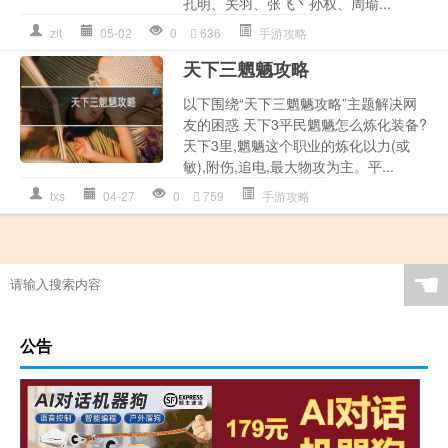
孔明、关羽、张飞丶孙权、周瑜...
zlt
05-02
0
636
手游攻略
天下三魍魉攻略
以下围绕“天下三魍魉攻略”主题解决网
友的困惑 天下3平民魍魉怎么炼化装备?
天下3里,魍魉这个职业的炼化以力(或
敏),附伤,追电,最大物攻为主。平...
txs
04-27
0
759
手游攻略
☚
公告