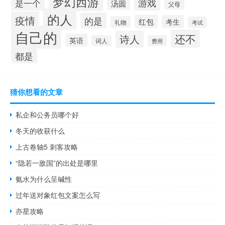
梦幻西游
游戏
是一个
汤圆
父母
的人
疫情
的是
红包
考生
礼物
考试
自己的
还不
诗人
英语
词人
费用
都是
猜你想看的文章
私企和公务员哪个好
冬天的收获什么
上古卷轴5 刺客攻略
“隐若一敌国”的出处是哪里
氨水为什么呈碱性
过年送对象红包文案怎么写
亦星攻略