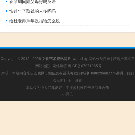
春节期间陪父母好吗英语
快过年了取钱的人多吗吗
给杜老师拜年祝福语怎么说
Copyright © 2012 - 2026
文化艺术资讯网
Powered by
网站分类目录
|
精选推荐文章
|
网站地图
|
疑难解答
粤ICP备07071065号
声明：本站内容来自互联网，如信息有错误可发邮件到f_fb#foxmail.com说明，我们
会及时纠正，谢谢
本站仅为个人兴趣爱好，不接盈利性广告及商业合作
小男孩