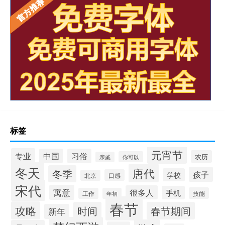
标签
元宵节
专业
中国
习俗
农历
你可以
亲戚
冬天
唐代
冬季
孩子
学校
口感
北京
宋代
寓意
很多人
手机
技能
工作
年初
春节
攻略
时间
春节期间
新年