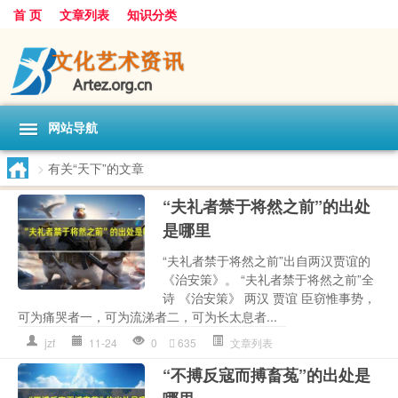
首 页
文章列表
知识分类
网站导航
>
有关“天下”的文章
“夫礼者禁于将然之前”的出处
是哪里
“夫礼者禁于将然之前”出自两汉贾谊的
《治安策》。 “夫礼者禁于将然之前”全
诗 《治安策》 两汉 贾谊 臣窃惟事势，
可为痛哭者一，可为流涕者二，可为长太息者...
jzf
11-24
0
635
文章列表
“不搏反寇而搏畜菟”的出处是