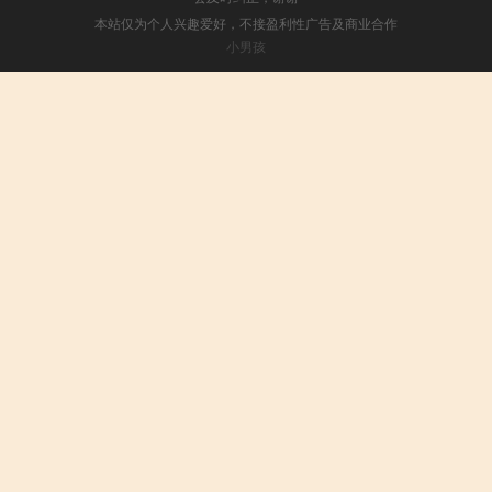
本站仅为个人兴趣爱好，不接盈利性广告及商业合作
小男孩