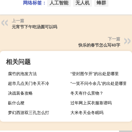
网络标签：
人工智能
无人机
蜂群
上一篇
元宵节下午吃汤圆可以吗
下一篇
快乐的春节怎么写40字
相关问题
腐竹的泡发方法
“登封图乍开”的出处是哪里
超市几点关门冬天不冷
“一笑不问今余几”的出处是哪里
决战装备攻略
冬天有什么景物？
畒什么梗
过年网上买衣服靠谱吗
梦幻西游双三孔怎么打
大米冬天会冬眠吗