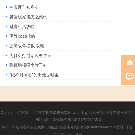
中班拜年知多少
奥运观光塔怎么预约
魅魔生活攻略
明教boss攻略
史诗战争模拟 攻略
为什么打电话没有显示
隐藏地插哪个牌子好
“记桥月同看”的出处是哪里
Copyright © 2012 - 2026
文化艺术资讯网
Powered by
网站分类目录
|
精选推荐文章
|
网站地图
|
疑难解答
粤ICP备07071065号
声明：本站内容来自互联网，如信息有错误可发邮件到f_fb#foxmail.com说明，我们
会及时纠正，谢谢