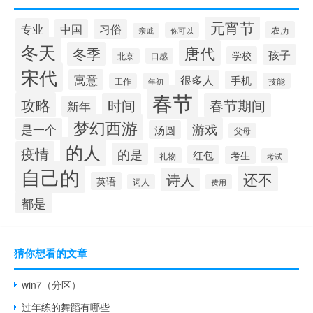
元宵节
专业
中国
习俗
农历
你可以
亲戚
冬天
唐代
冬季
孩子
学校
口感
北京
宋代
寓意
很多人
手机
技能
工作
年初
春节
攻略
时间
春节期间
新年
梦幻西游
游戏
是一个
汤圆
父母
的人
疫情
的是
红包
考生
礼物
考试
自己的
还不
诗人
英语
词人
费用
都是
猜你想看的文章
win7（分区）
过年练的舞蹈有哪些