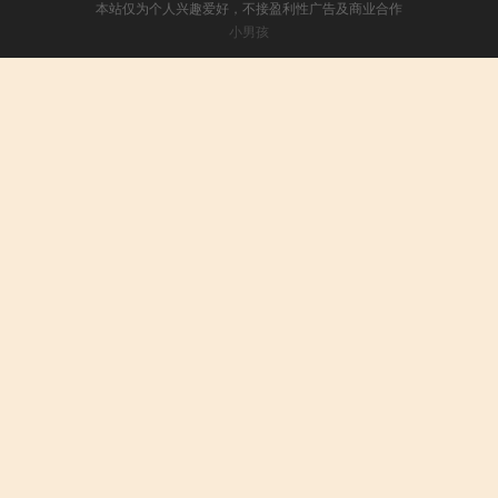
本站仅为个人兴趣爱好，不接盈利性广告及商业合作
小男孩