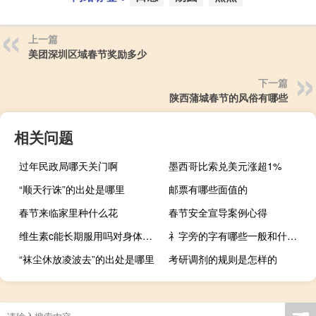
上一篇
美团深圳区域春节奖励多少
下一篇
陕西蒲城春节的风俗有哪些
相关问题
过年民政局哪天关门啊
墨西哥比索兑美元涨超1%
“顺天行诛”的出处是哪里
邮票有哪些面值的
春节来临家里种什么花
春节安全宣导案例心得
维生素c能长期服用吗对身体有伤害吗（维生素c能长期服用吗）
礻字旁的字有哪些一般和什么有关
“袜尘休放凌波去”的出处是哪里
考研调剂的规则是怎样的