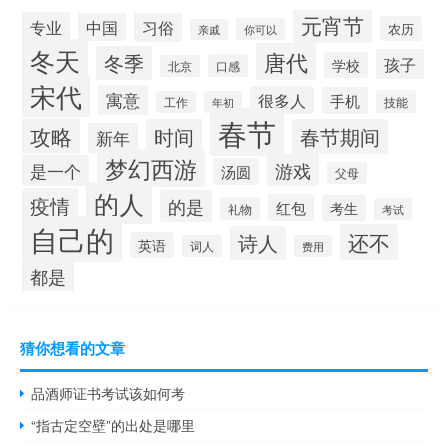
元宵节
专业
中国
习俗
农历
你可以
亲戚
冬天
唐代
冬季
孩子
学校
口感
北京
宋代
寓意
很多人
手机
技能
工作
年初
春节
攻略
时间
春节期间
新年
梦幻西游
游戏
是一个
汤圆
父母
的人
疫情
的是
红包
考生
礼物
考试
自己的
还不
诗人
英语
词人
费用
都是
猜你想看的文章
品酒师证书考试该如何考
“指古定空壁”的出处是哪里