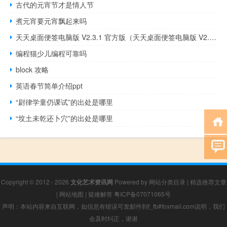
古代的元宵节才是情人节
煮元宵要元宵飘起来吗
天天桌面便签电脑版 V2.3.1 官方版（天天桌面便签电脑版 V2.3.1 官方版功能简介）
编程猫少儿编程可靠吗
block 攻略
英语春节简单介绍ppt
“尉律学童仍课试”的出处是哪里
“坟土未乾还卜穴”的出处是哪里
Copyright © 2012 - 2026
文化艺术资讯网
Powered by
网站分类目录
|
精选推荐文章
|
网站地图
|
疑难解答
粤ICP备07071065号
声明：本站内容来自互联网，如信息有错误可发邮件到f_fb#foxmail.com说明，我们
会及时纠正，谢谢